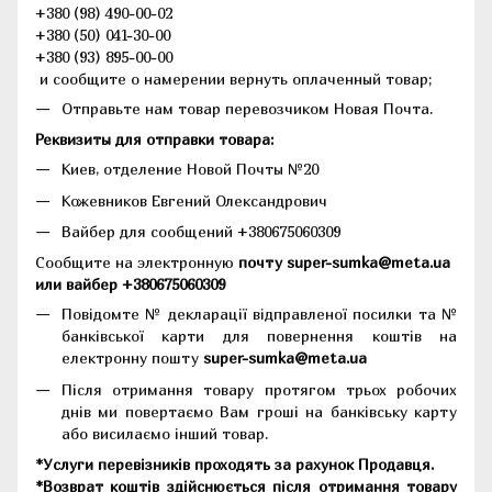
+380 (98) 490-00-02
+380 (50) 041-30-00
+380 (93) 895-00-00
и сообщите о намерении вернуть оплаченный товар;
Отправьте нам товар перевозчиком Новая Почта.
Реквизиты для отправки товара:
Киев, отделение Новой Почты №20
Кожевников Евгений Олександрович
Вайбер для сообщений +380675060309
Сообщите на электронную
почту super-sumka@meta.ua
или вайбер +380675060309
Повідомте № декларації відправленої посилки та №
банківської карти для повернення коштів на
електронну пошту
super-sumka@meta.ua
Після отримання товару протягом трьох робочих
днів ми повертаємо Вам гроші на банківську карту
або висилаємо інший товар.
*Услуги перевізників проходять за рахунок Продавця.
*Возврат коштів здійснюється після отримання товару