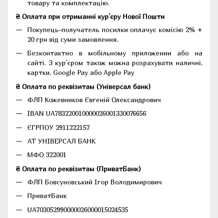
товару та комплектацію.
₴ Оплата при отриманні кур'єру Нової Пошти
Покупець-получатель посилки оплачує комісію 2% +
20 грн від суми замовлення.
Безконтактно в мобільному приложении або на
сайті. З кур'єром також можна розрахувати наличні,
картки, Google Pay або Apple Pay
₴ Оплата по реквізитам (Універсал банк)
ФЛП Кожевников Євгеній Олександрович
IBAN UA783220010000026001330076656
ЄГРПОУ 2911222157
АТ УНІВЕРСАЛ БАНК
МФО 322001
₴ Оплата по реквізитам (ПриватБанк)
ФЛП Бовсуновський Ігор Володимирович
ПриватБанк
UA703052990000026000015024535