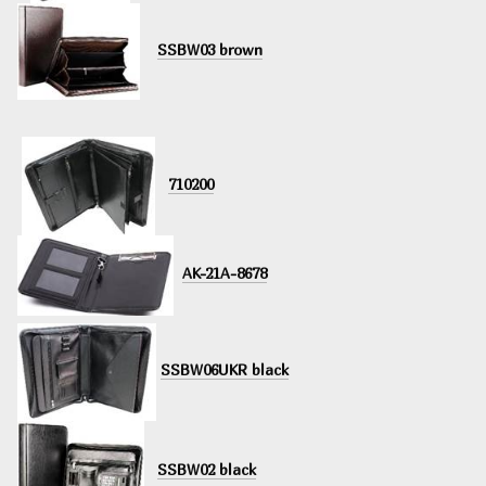
SSBW03 brown
710200
AK-21A-8678
SSBW06UKR black
SSBW02 black