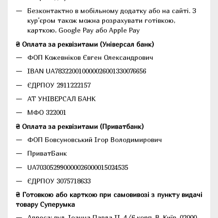
Безконтактно в мобільному додатку або на сайті.
З
кур'єром також можна розрахувати готівкою,
карткою, Google Pay або Apple Pay
₴ Оплата за реквізитами (Універсал банк)
ФОП Кожевніков Євген Олександрович
IBAN UA783220010000026001330076656
ЄДРПОУ 2911222157
АТ УНІВЕРСАЛ БАНК
МФО 322001
₴ Оплата за реквізитами (Приватбанк)
ФОП Бовсуновський Ігор Володимирович
ПриватБанк
UA703052990000026000015024535
ЄДРПОУ 3075718633
₴ Готовкою або карткою при самовивозі з пункту видачі
товару Суперумка
Адреса:
вул. Іоанна Павла II, 4/6 корп. В, Київ, 02000