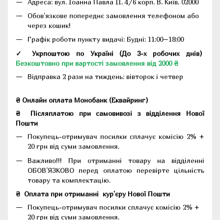
Адреса:
вул. Іоанна Павла II, 4/6 корп. В, Київ, 02000
Обов'язкове попереднє замовлення телефоном або
через кошик!
Графік роботи пункту видачі: Будні: 11:00–18:00
✓ Укрпоштою по Україні (До 3-х робочих днів)
Безкоштовно при вартості замовлення від 2000 ₴
Відправка 2 рази на тиждень: вівторок і четвер
₴ Онлайн оплата Монобанк (Еквайринг)
₴
Післяплатою при самовивозі з відділення Нової
Пошти
Покупець-отримувач посилки сплачує комісію 2% +
20 грн від суми замовлення.
Важливо!!!
При отриманні товару на відділенні
ОБОВ'ЯЗКОВО перед оплатою перевірте цільність
товару та комплектацію.
₴
Оплата при отриманні
кур'єру Нової Пошти
Покупець-отримувач посилки сплачує комісію 2% +
20 грн від суми замовлення.