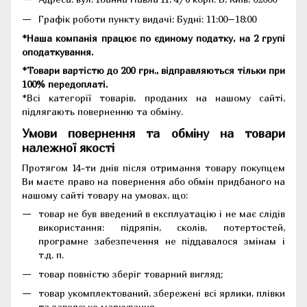
Графік роботи пункту видачі: Будні: 11:00–18:00
*Наша компанія працює по єдиному податку, на 2 групі
оподаткування.
*Товари вартістю до 200 грн., відправляються тільки при
100% передоплаті.
*Всі категорії товарів, проданих на нашому сайті,
підлягають поверненню та обміну.
Умови повернення та обміну на товари
належної якості
Протягом 14-ти днів після отримання товару покупцем
Ви маєте право на повернення або обмін придбаного на
нашому сайті товару на умовах, що:
товар не був введений в експлуатацію і не має слідів
використання: підряпін, сколів, потертостей,
програмне забезпечення не піддавалося змінам і
т.д. п.
товар повністю зберіг товарний вигляд;
товар укомплектований, збережені всі ярлики, плівки
та заводське маркування.