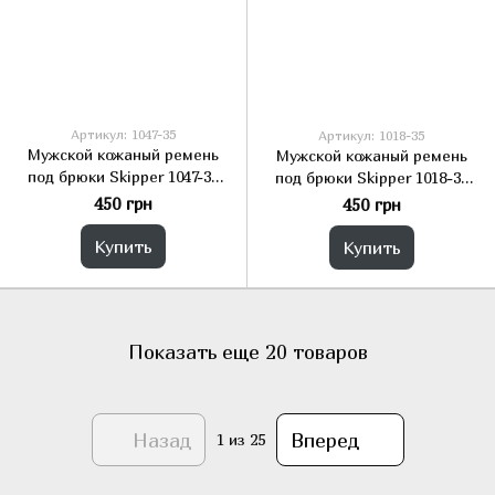
Артикул: 1047-35
Артикул: 1018-35
Мужской кожаный ремень
Мужской кожаный ремень
под брюки Skipper 1047-35
под брюки Skipper 1018-35
черный 3,5 см
черный 3,5 см
450 грн
450 грн
Купить
Купить
Показать еще 20 товаров
Назад
Вперед
1
из 25