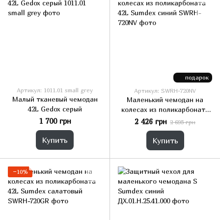
подарок
Артикул: 1011.01 small grey
Артикул: SWRH-720NV
Малый тканевый чемодан
Маленький чемодан на
42L Gedox серый
колесах из поликарбоната
42L Sumdex синий
1 700 грн
2 426 грн
2 695 грн
Купить
Купить
−10%