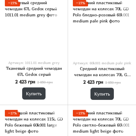
−15%
−15%
Артикул: 1011.01 medium grey
Артикул: 60k001 medium pale pink
Тканевый средний чемодан
Средний пластиковый
67L Gedox серый
чемодан на колесах 70L GD
Polo бледно-розовый
2 423 грн
2 423 грн
2 850 грн
2 850 грн
Купить
Купить
−17%
−15%