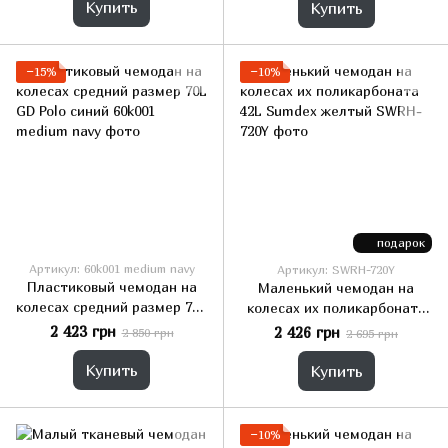
Купить
Купить
−15%
−10%
подарок
Артикул: 60k001 medium navy
Артикул: SWRH-720Y
Пластиковый чемодан на
Маленький чемодан на
колесах средний размер 70L
колесах их поликарбоната
GD Polo синий
42L Sumdex желтый
2 423 грн
2 426 грн
2 850 грн
2 695 грн
Купить
Купить
−10%