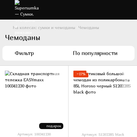
На колесах: сумки и чемоданы
Чемоданы
Чемоданы
Фильтр
По популярности
−17%
подарок
Артикул: 100341230
Артикул: S120228S black