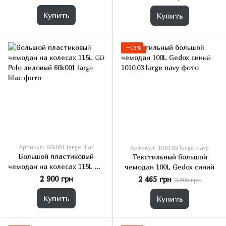
My Luggage
Купить
Купить
−15%
Артикул: 60k001 large lilac
Артикул: 1010.03 large navy
Большой пластиковый
Текстильный большой
чемодан на колесах 115L GD
чемодан 100L Gedox синий
Polo лиловый
2 900 грн
2 465 грн
2 900 грн
Купить
Купить