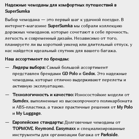
Надежные чемоданы для комфортных путешествий в
SuperSumka
Выбор чемодана — это первый шаг к удачной поездке. В
интернет-магазине
SuperSumka
мы собрали коллекцию
дорожных чемоданов, которые сочетают в себе прочность,
легкость и современный дизайн. Независимо от того,
планируете ли вы короткий уикенд или длительный отпуск, у
нас найдется идеальный спутник для вашего багажа.
Наш ассортимент по брендам:
Лидеры выбора:
Самый большой ассортимент
представлен брендами
GD Polo
и
Gedox
. Это надежные
чемоданы, которые отлично выдерживают перелеты и
активную эксплуатацию.
Технологичность и качество:
Износостойкие модели от
Sumdex
, выполненные из высокопрочного поликарбоната
и ABS-пластика, а также практичные решения от
My Polo
и
My Luggage
.
Европейские стандарты:
Долговечные чемоданы от
TOPMOVE
,
Reymond
,
Easymaxx
и специализированные
инструменты для организации багажа от
Parkside
.