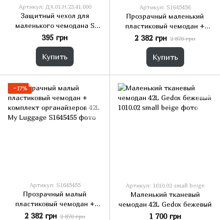
Артикул: ДХ.01.Н.23.41.000
Артикул: S1645456
Защитный чехол для
Прозрачный маленький
маленького чемодана S
пластиковый чемодан +
Sumdex серый
комплект органайзеров 42L
395 грн
2 382 грн
2 870 грн
My Luggage
Купить
Купить
−17%
Артикул: S1645455
Артикул: 1010.02 small beige
Прозрачный малый
Маленький тканевый
пластиковый чемодан +
чемодан 42L Gedox бежевый
комплект органайзеров 42L
2 382 грн
1 700 грн
2 870 грн