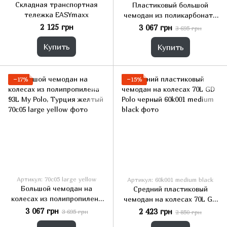
Складная транспортная
Пластиковый большой
тележка EASYmaxx
чемодан из поликарбоната
85L Horoso черный
2 125 грн
3 067 грн
3 695 грн
Купить
Купить
−17%
−15%
Артикул: 70c05 large yellow
Артикул: 60k001 medium black
Большой чемодан на
Средний пластиковый
колесах из полипропилена
чемодан на колесах 70L GD
93L My Polo, Турция желтый
Polo черный
3 067 грн
2 423 грн
3 695 грн
2 850 грн