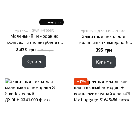
подарок
Артикул: SWRH-720GR
Артикул: ДХ.01.Н.25.41.000
Маленький чемодан на
Защитный чехол для
колесах из поликарбоната
маленького чемодана S
42L Sumdex салатовый
Sumdex синий
2 426 грн
395 грн
2 695 грн
Купить
Купить
−17%