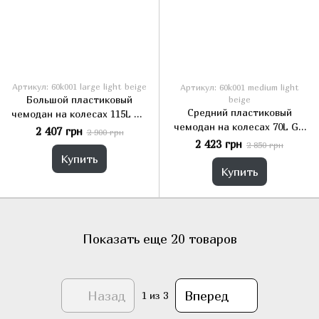
Артикул: 60k001 large light beige
Артикул: 60k001 medium light
Большой пластиковый
beige
Средний пластиковый
чемодан на колесах 115L GD
чемодан на колесах 70L GD
Polo бежевый
2 407 грн
2 900 грн
Polo светло-бежевый
2 423 грн
2 850 грн
Купить
Купить
Показать еще 20 товаров
Назад
Вперед
1
из 3