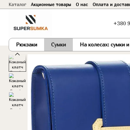
Каталог
Акционные товары
О нас
Оплата и достав
Перейти к основному контенту
Договор оферты
+380 9
Рюкзаки
Сумки
На колесах: сумки 