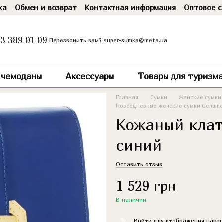
ка
Обмен и возврат
Контактная информация
Оптовое с
3 389 01 09
super-sumka@meta.ua
Перезвонить вам?
и чемоданы
Аксессуары
Товары для туризма
Главная
Сумки
Женские сумки
Повседневные женские сумки Genuine
Кожаный клат
синий
Оставить отзыв
1 529 грн
В наличии
%
Войти
для отображения накоп