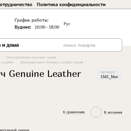
отрудничество
Политика конфиденциальности
График работы:
Рус
Будние:
10:00–18:00
 и дома
Повседневные женские сумки
 Leather
Кожаный клатч Genuine Leather синий
ч Genuine Leather
Артикул
1541_blue
К сравнению
В желания
ительной скидки