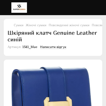
Сумки
Жіночі сумки
Повсякденні жіночі сумки
Повсякде
Шкіряний клатч Genuine Leather
синій
Артикул:
1541_blue
Написати відгук