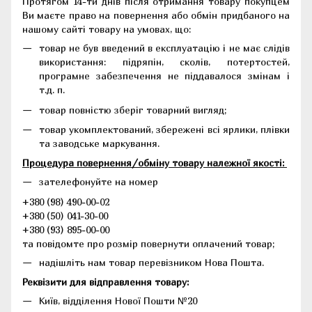
Протягом 14-ти днів після отримання товару покупцем
Ви маєте право на повернення або обмін придбаного на
нашому сайті товару на умовах, що:
товар не був введений в експлуатацію і не має слідів
використання: підряпін, сколів, потертостей,
програмне забезпечення не піддавалося змінам і
т.д. п.
товар повністю зберіг товарний вигляд;
товар укомплектований, збережені всі ярлики, плівки
та заводське маркування.
Процедура повернення/обміну товару належної якості:
зателефонуйте на номер
+380 (98) 490-00-02
+380 (50) 041-30-00
+380 (93) 895-00-00
та повідомте про розмір повернути оплачений товар;
надішліть нам товар перевізником Нова Пошта.
Реквізити для відправлення товару:
Київ, відділення Нової Пошти №20