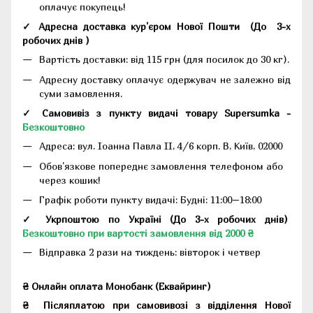
оплачує покупець!
✓ Адресна доставка кур'єром Нової Пошти
(До
3-х
робочих днів
)
Вартість доставки: від 115 грн (для посилок до 30 кг).
Адресну доставку оплачує одержувач не залежно від
суми замовлення.
✓ Самовивіз з пункту видачі товару Supersumka -
Безкоштовно
Адреса:
вул. Іоанна Павла II, 4/6 корп. В, Київ, 02000
Обов'язкове попереднє замовлення телефоном або
через кошик!
Графік роботи пункту видачі: Будні: 11:00–18:00
✓ Укрпоштою по Україні (До 3-х робочих днів)
Безкоштовно при вартості замовлення від 2000 ₴
Відправка 2 рази на тиждень: вівторок і четвер
₴ Онлайн оплата Монобанк (Еквайринг)
₴
Післяплатою при самовивозі з відділення Нової