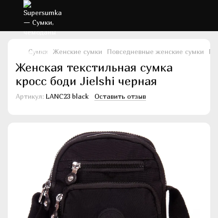
Сумки
Женские сумки
Повседневные женские сумки
По
Женская текстильная сумка
кросс боди Jielshi черная
Артикул:
LANC23 black
Оставить отзыв