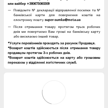
или вайбер +380675060309
Повідомте № декларації відправленої посилки та №
банківської карти для повернення коштів на
електронну пошту
super-sumka@meta.ua
Після отримання товару протягом трьох робочих
днів ми повертаємо Вам гроші на банківську карту
або висилаємо інший товар.
*Услуги перевізників проходять за рахунок Продавця.
*Возврат коштів здійснюється після отримання товару
продавцем протягом 3-х робочих днів.
*Возврат коштів здійснюється на карту або грошовим
переказом у відділенні логістичних служб.