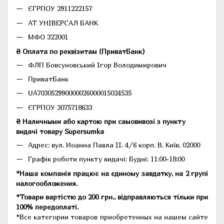
ЄГРПОУ 2911222157
АТ УНІВЕРСАЛ БАНК
МФО 322001
₴ Оплата по реквізитам (ПриватБанк)
ФЛП Бовсуновський Ігор Володимирович
ПриватБанк
UA703052990000026000015024535
ЄГРПОУ 3075718633
₴ Наличными або картою при самовивозі з пункту
видачі товару Supersumka
Адрес: вул. Иоанна Павла II, 4/6 корп. В, Київ, 02000
Графік роботи пункту видачі: Будні: 11:00-18:00
*Наша компанія працює на єдиному завдатку, на 2 групі
налогообложения.
*Товари вартістю до 200 грн., відправляються тільки при
100% передоплаті.
*Все категории товаров приобретенных на нашем сайте