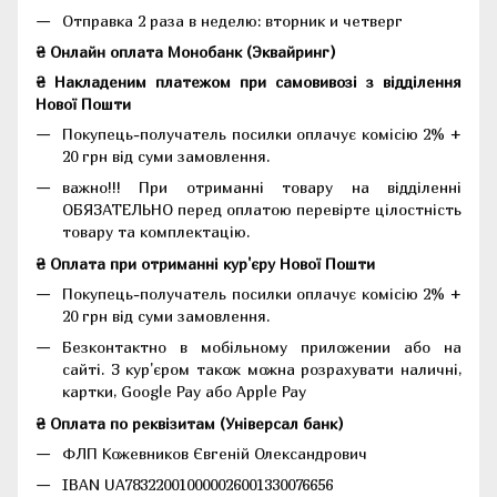
Отправка 2 раза в неделю: вторник и четверг
₴ Онлайн оплата Монобанк (Эквайринг)
₴ Накладеним платежом при самовивозі з відділення
Нової Пошти
Покупець-получатель посилки оплачує комісію 2% +
20 грн від суми замовлення.
важно!!! При отриманні товару на відділенні
ОБЯЗАТЕЛЬНО перед оплатою перевірте цілостність
товару та комплектацію.
₴ Оплата при отриманні кур'єру Нової Пошти
Покупець-получатель посилки оплачує комісію 2% +
20 грн від суми замовлення.
Безконтактно в мобільному приложении або на
сайті. З кур'єром також можна розрахувати наличні,
картки, Google Pay або Apple Pay
₴ Оплата по реквізитам (Універсал банк)
ФЛП Кожевников Євгеній Олександрович
IBAN UA783220010000026001330076656