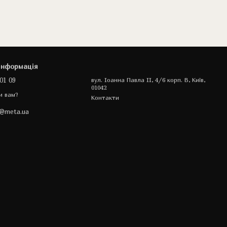
інформація
01 09
вул. Іоанна Павла II, 4/6 корп. В, Київ,
01042
и вам?
Контакти
a@meta.ua