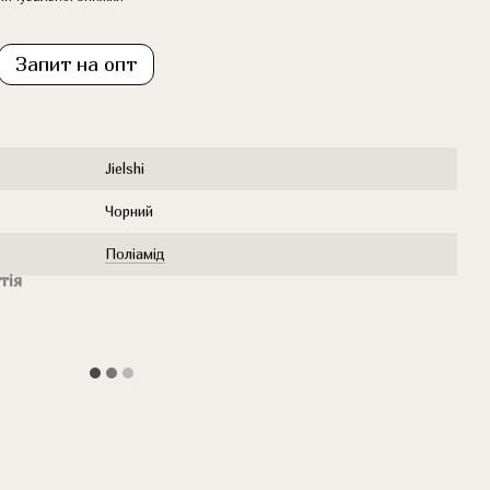
Запит на опт
Jielshi
Чорний
Поліамід
тія