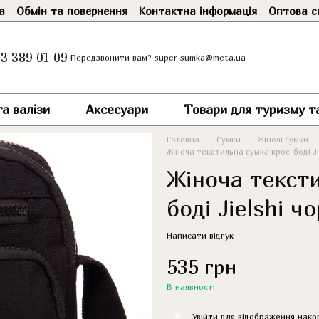
а
Обмін та повернення
Контактна інформація
Оптова с
3 389 01 09
super-sumka@meta.ua
Передзвонити вам?
а валізи
Аксесуари
Товари для туризму т
Головна
Сумки
Жіночі сумки
Жіноча текстильна сумка крос-боді Ji
Жіноча текст
боді Jielshi ч
Написати відгук
535 грн
В наявності
%
Увійти
для відображення нако