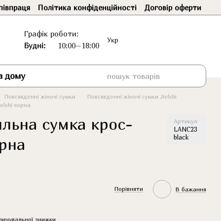
півпраця
Політика конфіденційності
Договір оферти
Графік роботи:
Укр
Будні:
10:00–18:00
а дому
Повсякденні жіночі сумки
Повсякденні жіночі сумки Jielshi
elshi чорна
ильна сумка крос-
Артикул
LANC23
black
орна
Порівняти
В бажання
пичувальної знижки