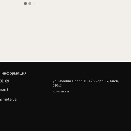
я информация
01 09
ул. Иоанна Павла II, 4/6 корп. В, Киев,
01042
 вам?
Контакты
a@meta.ua