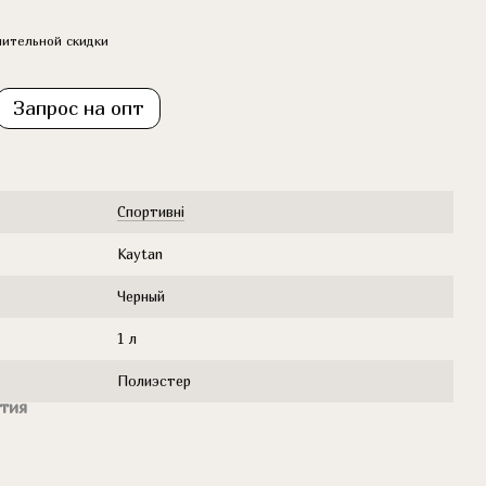
ительной скидки
Запрос на опт
Cпортивні
Kaytan
Черный
1 л
Полиэстер
тия