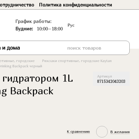
отрудничество
Политика конфиденциальности
График работы:
Рус
Будние:
10:00–18:00
 и дома
ртивные, городские
Рюкзаки спортивные, городские Kaytan
rinking Backpack черный
 гидратором 1L
Артикул
8715342043203
ng Backpack
К сравнению
В желания