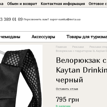
ка
Обмен и возврат
Контактная информация
Оптовое с
3 389 01 09
super-sumka@meta.ua
Перезвонить вам?
и чемоданы
Аксессуары
Товары для туризма
Главная
Рюкзаки
Рюкзаки спо
Велорюкзак с гидратором 1L Kaytan D
Велорюкзак с
Kaytan Drinki
черный
Оставить отзыв
795 грн
В наличии