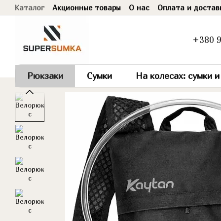
Каталог
Акционные товары
О нас
Оплата и достав
Перейти к основному контенту
Договор оферты
+380 9
Рюкзаки
Сумки
На колесах: сумки 