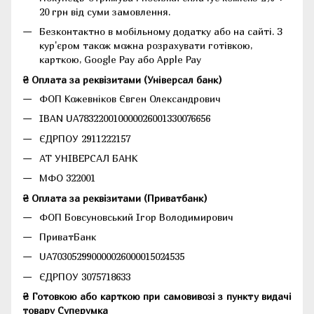
20 грн від суми замовлення.
Безконтактно в мобільному додатку або на сайті.
З
кур'єром також можна розрахувати готівкою,
карткою, Google Pay або Apple Pay
₴ Оплата за реквізитами (Універсал банк)
ФОП Кожевніков Євген Олександрович
IBAN UA783220010000026001330076656
ЄДРПОУ 2911222157
АТ УНІВЕРСАЛ БАНК
МФО 322001
₴ Оплата за реквізитами (Приватбанк)
ФОП Бовсуновський Ігор Володимирович
ПриватБанк
UA703052990000026000015024535
ЄДРПОУ 3075718633
₴ Готовкою або карткою при самовивозі з пункту видачі
товару Суперумка