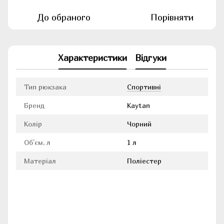
До обраного
Порівняти
Характеристики
Відгуки
Тип рюкзака
Cпортивні
Бренд
Kaytan
Колір
Чорний
Об'єм, л
1 л
Матеріал
Поліестер