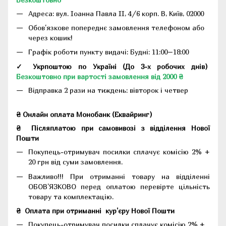
Адреса:
вул. Іоанна Павла II, 4/6 корп. В, Київ, 02000
Обов'язкове попереднє замовлення телефоном або
через кошик!
Графік роботи пункту видачі: Будні: 11:00–18:00
✓ Укрпоштою по Україні (До 3-х робочих днів)
Безкоштовно при вартості замовлення від 2000 ₴
Відправка 2 рази на тиждень: вівторок і четвер
₴ Онлайн оплата Монобанк (Еквайринг)
₴
Післяплатою при самовивозі з відділення Нової
Пошти
Покупець-отримувач посилки сплачує комісію 2% +
20 грн від суми замовлення.
Важливо!!!
При отриманні товару на відділенні
ОБОВ'ЯЗКОВО перед оплатою перевірте цільність
товару та комплектацію.
₴
Оплата при отриманні
кур'єру Нової Пошти
Покупець-отримувач посилки сплачує комісію 2% +