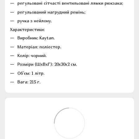
регульовані сітчасті вентильовані лямки рюкзака;
регульований нагрудний ремінь;
ручка з нейлону.
Характеристики:
Виробник: Kaytan.
Матеріал: поліестер.
Колір: чорний.
Розміри (ШхВхГ): 20х30х2 см.
Об'єм: 1 літр.
Вага: 215 г.