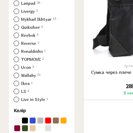
38
Lanpad
2
Livergy
15
Mykhail Ikhtyar
4
Quiksilver
5
Reebok
2
Reverse
1
Ronaldinho
2
TOPMOVE
Артик
3
Ucon
Сумка через плече 
51
Wallaby
1
Ikea
28
4
LS
В на
1
Live in Style
Колір