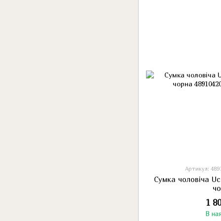
Артикул: 489
Сумка чоловіча U
ч
1 8
В на