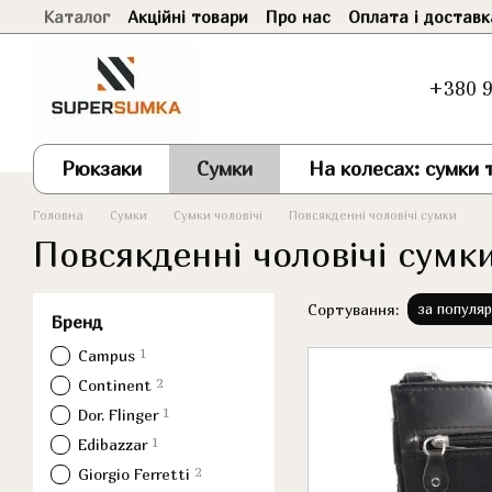
Каталог
Акційні товари
Про нас
Оплата і доставк
Перейти до основного контенту
+380 9
Рюкзаки
Сумки
На колесах: сумки т
Головна
Сумки
Сумки чоловічі
Повсякденні чоловічі сумки
Повсякденні чоловічі сумк
Сортування:
за популя
Бренд
1
Campus
2
Continent
1
Dor. Flinger
1
Edibazzar
2
Giorgio Ferretti