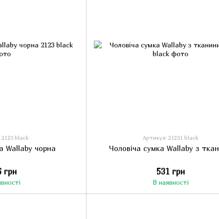
 2123 black
Артикул: 21231 black
а Wallaby чорна
Чоловіча сумка Wallaby з тка
6 грн
531 грн
явності
В наявності