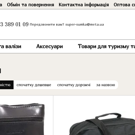
а
Обмін та повернення
Контактна інформація
Оптова с
3 389 01 09
super-sumka@meta.ua
Передзвонити вам?
а валізи
Аксесуари
Товари для туризму т
и
рністю
спочатку дешевше
спочатку дорожчі
за назвою