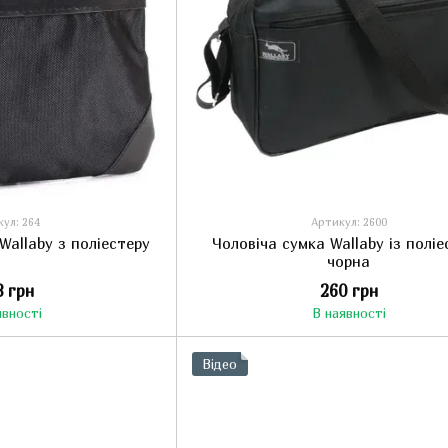
ул: 264
Артикул: 2600
Wallaby з поліестеру
Чоловіча сумка Wallaby із поліе
чорна
8 грн
260 грн
явності
В наявності
Відео