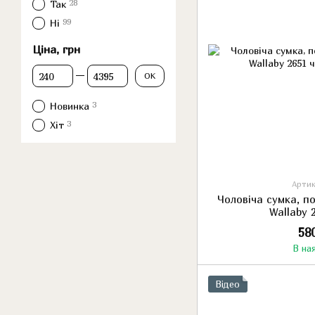
28
Так
99
Ні
Ціна, грн
Від Ціна, грн
До Ціна, грн
ОК
3
Новинка
3
Хіт
Артик
Чоловіча сумка, п
Wallaby 
58
В на
Відео