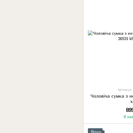
Артикул: 
Чоловіча сумка з н
х
89
В на
Відео