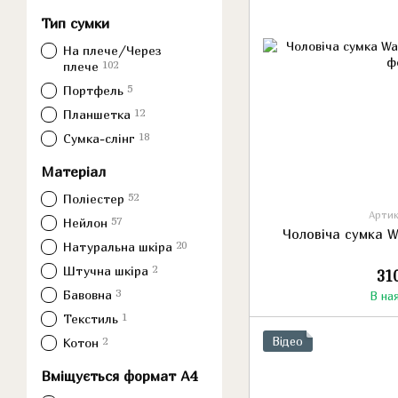
Тип сумки
На плече/Через
102
плече
5
Портфель
12
Планшетка
18
Сумка-слінг
Матеріал
52
Поліестер
Артик
57
Нейлон
Чоловіча сумка W
20
Натуральна шкіра
2
Штучна шкіра
31
3
Бавовна
В на
1
Текстиль
2
Відео
Котон
Вміщується формат А4