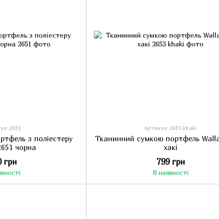
ул: 2651
Артикул: 2653 khaki
ортфель з поліестеру
Тканинний сумкою портфель Walla
2651 чорна
хакі
0 грн
799 грн
явності
В наявності