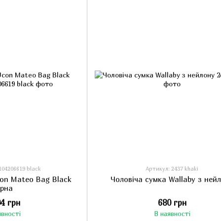
104206619 black
Артикул: 2437 khaki
con Mateo Bag Black
Чоловіча сумка Wallaby з ней
орна
04 грн
680 грн
явності
В наявності