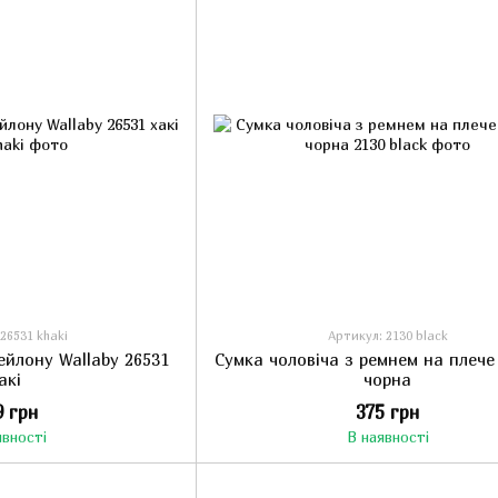
26531 khaki
Артикул: 2130 black
ейлону Wallaby 26531
Сумка чоловіча з ремнем на плече
акі
чорна
9 грн
375 грн
явності
В наявності