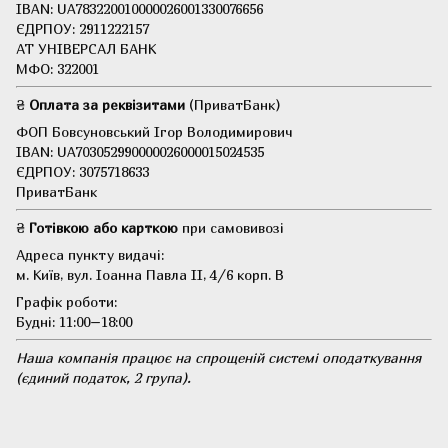
IBAN: UA783220010000026001330076656
ЄДРПОУ: 2911222157
АТ УНІВЕРСАЛ БАНК
МФО: 322001
₴
Оплата за реквізитами
(ПриватБанк)
ФОП Бовсуновський Ігор Володимирович
IBAN: UA703052990000026000015024535
ЄДРПОУ: 3075718633
ПриватБанк
₴
Готівкою або карткою
при самовивозі
Адреса пункту видачі:
м. Київ, вул. Іоанна Павла II, 4/6 корп. В
Графік роботи:
Будні: 11:00–18:00
Наша компанія працює на спрощеній системі оподаткування
(єдиний податок, 2 група).