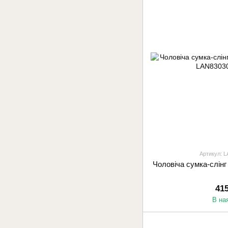
Артикул: L
Чоловіча сумка-слінг
41
В на