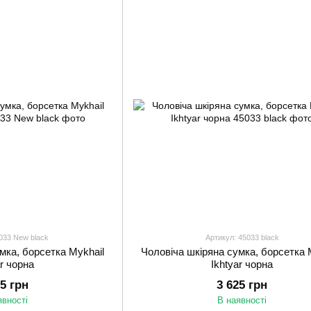
033 New black
Артикул: 45033 black
мка, борсетка Mykhail
Чоловіча шкіряна сумка, борсетка 
ar чорна
Ikhtyar чорна
25 грн
3 625 грн
явності
В наявності