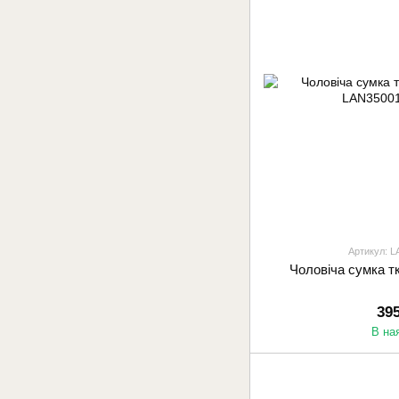
Артикул: L
Чоловіча сумка т
39
В на