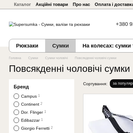
Каталог
Акційні товари
Про нас
Оплата і доставк
Перейти до основного контенту
+380 9
Рюкзаки
Сумки
На колесах: сумки 
Головна
Сумки
Сумки чоловічі
Повсякденні чоловічі сумки
Повсякденні чоловічі сумки
за популяр
Сортування:
Бренд
1
Campus
2
Continent
1
Dor. Flinger
1
Edibazzar
2
Giorgio Ferretti