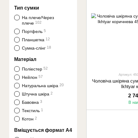
Тип сумки
На плече/Через
102
плече
5
Портфель
12
Планшетка
18
Сумка-слінг
Матеріал
52
Поліестер
Артикул: 45
57
Нейлон
Чоловіча шкіряна сум
20
Натуральна шкіра
Ikhtyar
2
Штучна шкіра
2 7
3
Бавовна
В на
1
Текстиль
2
Котон
Вміщується формат А4