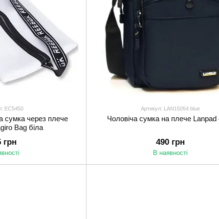
л: EC5450
Артикул: LAN15054 blue
а сумка через плече
Чоловіча сумка на плече Lanpad
giro Bag біла
5 грн
490 грн
явності
В наявності