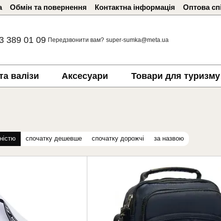
а
Обмін та повернення
Контактна інформація
Оптова сп
3 389 01 09
Передзвонити вам?
super-sumka@meta.ua
та валізи
Аксесуари
Товари для туризму
ністю
спочатку дешевше
спочатку дорожчі
за назвою