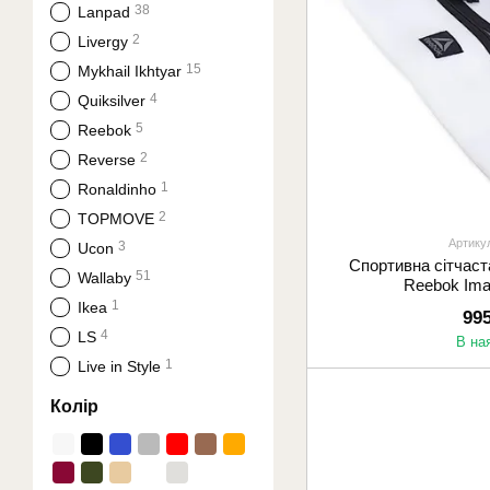
38
Lanpad
2
Livergy
15
Mykhail Ikhtyar
4
Quiksilver
5
Reebok
2
Reverse
1
Ronaldinho
2
TOPMOVE
Артику
3
Ucon
Спортивна сітчаст
51
Wallaby
Reebok Ima
1
Ikea
99
4
LS
В на
1
Live in Style
Колір