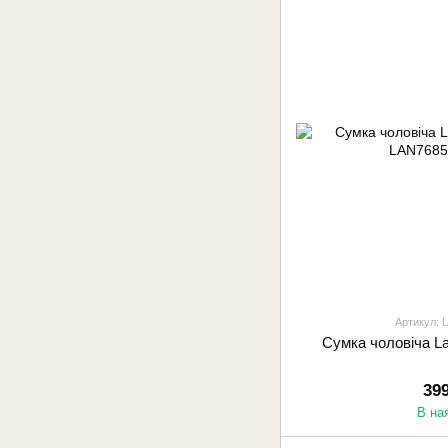
Артикул: 
Сумка чоловіча L
39
В на