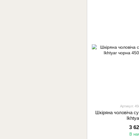
Артикул: 45
Шкіряна чоловіча су
Ikhty
3 6
В на