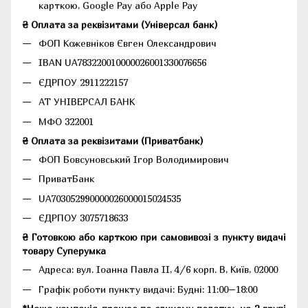
карткою, Google Pay або Apple Pay
₴ Оплата за реквізитами (Універсал банк)
ФОП Кожевніков Євген Олександрович
IBAN UA783220010000026001330076656
ЄДРПОУ 2911222157
АТ УНІВЕРСАЛ БАНК
МФО 322001
₴ Оплата за реквізитами (Приватбанк)
ФОП Бовсуновський Ігор Володимирович
ПриватБанк
UA703052990000026000015024535
ЄДРПОУ 3075718633
₴ Готовкою або карткою при самовивозі з пункту видачі
товару Суперумка
Адреса:
вул. Іоанна Павла II, 4/6 корп. В, Київ, 02000
Графік роботи пункту видачі: Будні: 11:00–18:00