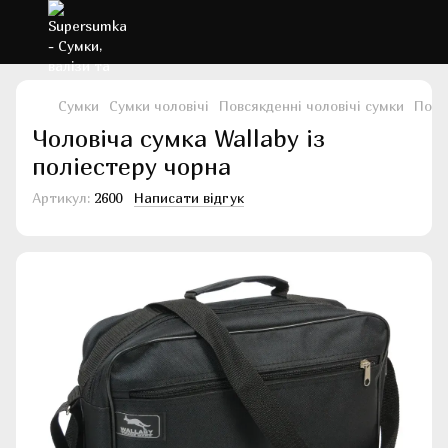
Сумки
Сумки чоловічі
Повсякденні чоловічі сумки
Повс
Чоловіча сумка Wallaby із
поліестеру чорна
Артикул:
2600
Написати відгук