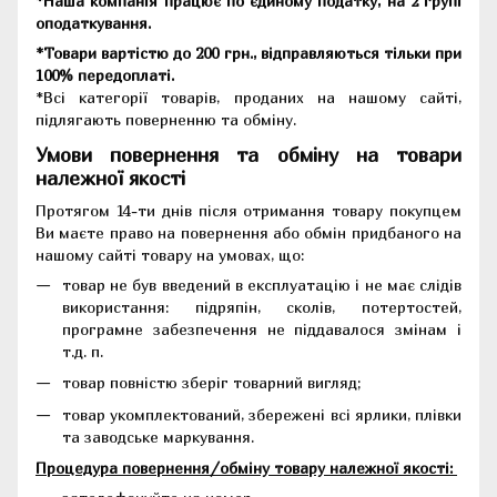
*Наша компанія працює по єдиному податку, на 2 групі
оподаткування.
*Товари вартістю до 200 грн., відправляються тільки при
100% передоплаті.
*Всі категорії товарів, проданих на нашому сайті,
підлягають поверненню та обміну.
Умови повернення та обміну на товари
належної якості
Протягом 14-ти днів після отримання товару покупцем
Ви маєте право на повернення або обмін придбаного на
нашому сайті товару на умовах, що:
товар не був введений в експлуатацію і не має слідів
використання: підряпін, сколів, потертостей,
програмне забезпечення не піддавалося змінам і
т.д. п.
товар повністю зберіг товарний вигляд;
товар укомплектований, збережені всі ярлики, плівки
та заводське маркування.
Процедура повернення/обміну товару належної якості: