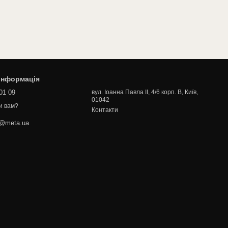
 інформація
01 09
вул. Іоанна Павла II, 4/6 корп. В, Київ,
01042
и вам?
Контакти
a@meta.ua