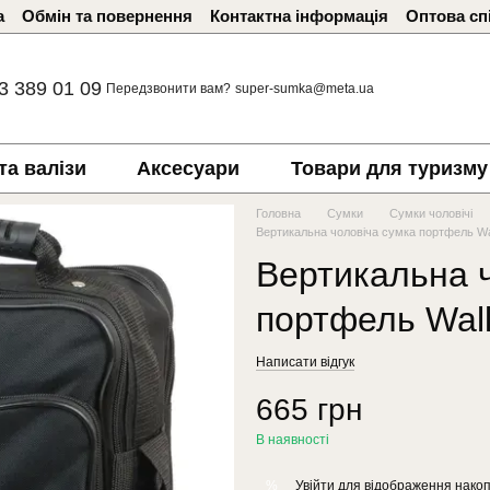
а
Обмін та повернення
Контактна інформація
Оптова сп
3 389 01 09
Передзвонити вам?
super-sumka@meta.ua
та валізи
Аксесуари
Товари для туризму
Головна
Сумки
Сумки чоловічі
Вертикальна чоловіча сумка портфель Wa
Вертикальна 
портфель Wal
Написати відгук
665 грн
В наявності
Увійти
для відображення накоп
%