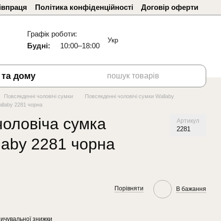
івпраця
Політика конфіденційності
Договір оферти
Графік роботи:
Укр
Будні:
10:00–18:00
 та дому
Повсякденні чоловічі сумки
Повсякденні чоловічі сумки Wallaby
llaby 2281 чорна
чоловіча сумка
Артикул
2281
laby 2281 чорна
Порівняти
В бажання
ичувальної знижки