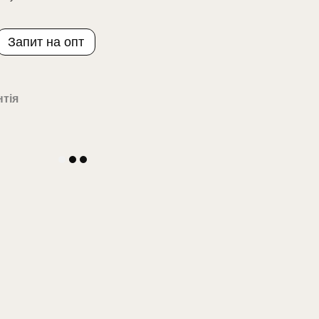
Запит на опт
нтія