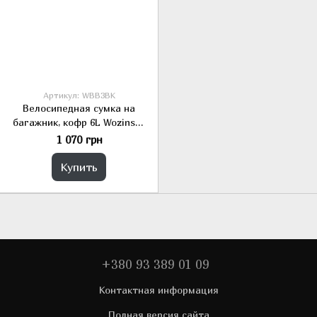
Артикул: WBB3BK
Велосипедная сумка на
багажник, кофр 6L Wozinsky
черная
1 070 грн
Купить
+380 93 389 01 09
Контактная информация
Полная версия сайта