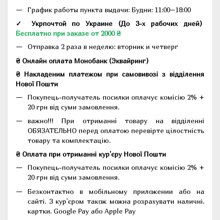
График работы пункта выдачи: Будни: 11:00–18:00
✓ Укрпочтой по Украине (До 3-х рабочих дней)
Бесплатно при заказе от 2000 ₴
Отправка 2 раза в неделю: вторник и четверг
₴ Онлайн оплата Монобанк (Эквайринг)
₴ Накладеним платежом при самовивозі з відділення
Нової Пошти
Покупець-получатель посилки оплачує комісію 2% +
20 грн від суми замовлення.
важно!!! При отриманні товару на відділенні
ОБЯЗАТЕЛЬНО перед оплатою перевірте цілостність
товару та комплектацію.
₴ Оплата при отриманні кур'єру Нової Пошти
Покупець-получатель посилки оплачує комісію 2% +
20 грн від суми замовлення.
Безконтактно в мобільному приложении або на
сайті. З кур'єром також можна розрахувати наличні,
картки, Google Pay або Apple Pay