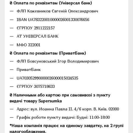
₴ Оплата по реквізитам (Універсал банк)
ФЛП Кожевников Євгеній Олександрович
IBAN UA783220010000026001330076656
ЄГРПОУ 2911222157
АТ УНІВЕРСАЛ БАНК
МФО 322001
₴ Оплата по реквізитам (ПриватБанк)
ФЛП Бовсуновський Ігор Володимирович
ПриватБанк
UA703052990000026000015024535
ЄГРПОУ 3075718633
₴ Наличными або картою при самовивозі з пункту
видачі товару Supersumka
Адрес: вул. Иоанна Павла II, 4/6 корп. В, Київ, 02000
Графік роботи пункту видачі: Будні: 11:00-18:00
*Наша компанія працює на єдиному завдатку, на 2 групі
налогообложения.