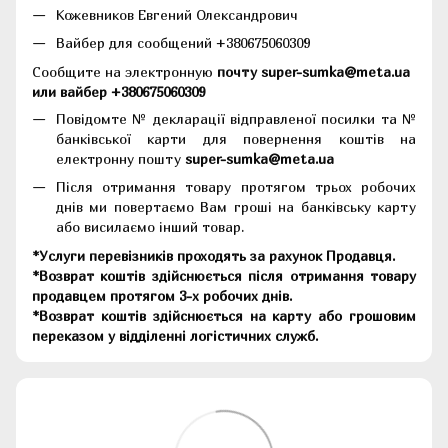
Кожевников Евгений Олександрович
Вайбер для сообщений +380675060309
Сообщите на электронную
почту super-sumka@meta.ua
или вайбер +380675060309
Повідомте № декларації відправленої посилки та №
банківської карти для повернення коштів на
електронну пошту
super-sumka@meta.ua
Після отримання товару протягом трьох робочих
днів ми повертаємо Вам гроші на банківську карту
або висилаємо інший товар.
*Услуги перевізників проходять за рахунок Продавця.
*Возврат коштів здійснюється після отримання товару
продавцем протягом 3-х робочих днів.
*Возврат коштів здійснюється на карту або грошовим
переказом у відділенні логістичних служб.