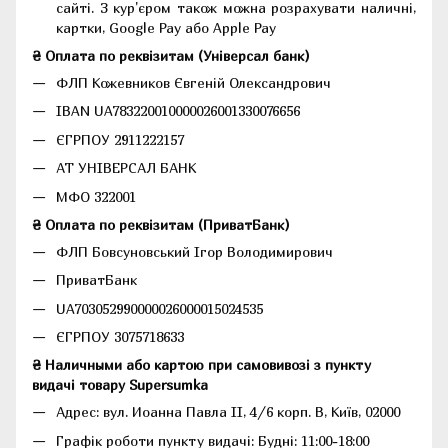
сайті. З кур'єром також можна розрахувати наличні,
картки, Google Pay або Apple Pay
₴ Оплата по реквізитам (Універсал банк)
ФЛП Кожевников Євгеній Олександрович
IBAN UA783220010000026001330076656
ЄГРПОУ 2911222157
АТ УНІВЕРСАЛ БАНК
МФО 322001
₴ Оплата по реквізитам (ПриватБанк)
ФЛП Бовсуновський Ігор Володимирович
ПриватБанк
UA703052990000026000015024535
ЄГРПОУ 3075718633
₴ Наличными або картою при самовивозі з пункту
видачі товару Supersumka
Адрес: вул. Иоанна Павла II, 4/6 корп. В, Київ, 02000
Графік роботи пункту видачі: Будні: 11:00-18:00