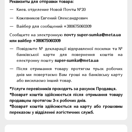
Реквизиты для отправки товара:
Киев, отделение Новой Почты №20
Кожевников Евгений Олександрович
Вайбер для сообщений +380675060309
Сообщите на электронную
почту super-sumka@meta.ua
или вайбер +380675060309
Повідомте № декларації відправленої посилки та №
банківської карти для повернення коштів на
електронну пошту
super-sumka@meta.ua
Після отримання товару протягом трьох робочих
днів ми повертаємо Вам гроші на банківську карту
або висилаємо інший товар.
*Услуги перевізників проходять за рахунок Продавця.
*Возврат коштів здійснюється після отримання товару
продавцем протягом 3-х робочих днів.
*Возврат коштів здійснюється на карту або грошовим
переказом у відділенні логістичних служб.