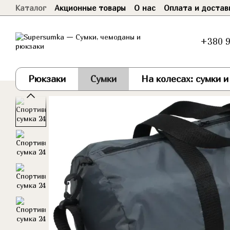
Каталог
Акционные товары
О нас
Оплата и достав
Перейти к основному контенту
Договор оферты
+380 9
Рюкзаки
Сумки
На колесах: сумки 