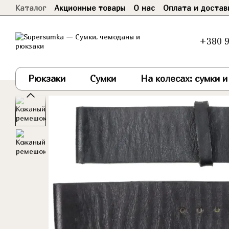
Каталог
Акционные товары
О нас
Оплата и достав
Перейти к основному контенту
Договор оферты
+380 9
Рюкзаки
Сумки
На колесах: сумки 