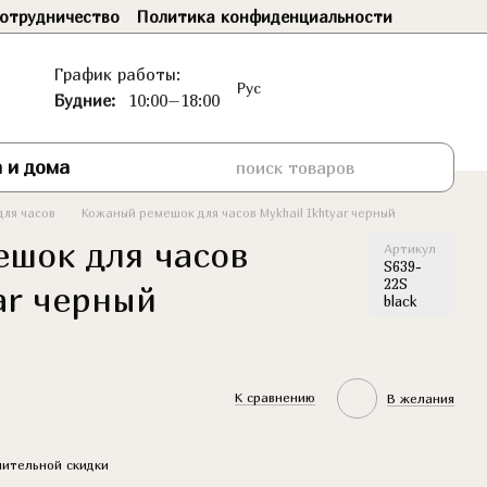
отрудничество
Политика конфиденциальности
График работы:
Рус
Будние:
10:00–18:00
 и дома
для часов
Кожаный ремешок для часов Mykhail Ikhtyar черный
шок для часов
Артикул
S639-
22S
ar черный
black
К сравнению
В желания
ительной скидки