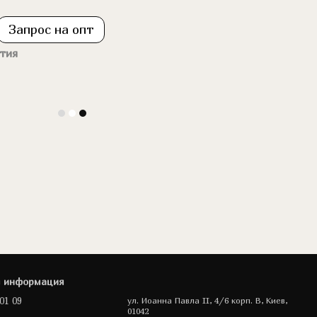
Запрос на опт
тия
я информация
01 09
ул. Иоанна Павла II, 4/6 корп. В, Киев,
01042