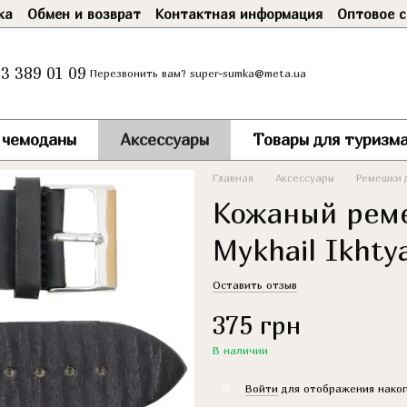
ка
Обмен и возврат
Контактная информация
Оптовое с
3 389 01 09
super-sumka@meta.ua
Перезвонить вам?
и чемоданы
Аксессуары
Товары для туризма
Главная
Аксессуары
Ремешки 
Кожаный реме
Mykhail Ikhty
Оставить отзыв
375 грн
В наличии
%
Войти
для отображения накоп