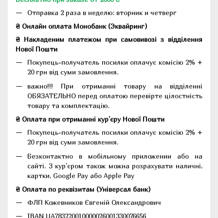
Отправка 2 раза в неделю: вторник и четверг
₴ Онлайн оплата Монобанк (Эквайринг)
₴ Накладеним платежом при самовивозі з відділення
Нової Пошти
Покупець-получатель посилки оплачує комісію 2% +
20 грн від суми замовлення.
важно!!! При отриманні товару на відділенні
ОБЯЗАТЕЛЬНО перед оплатою перевірте цілостність
товару та комплектацію.
₴ Оплата при отриманні кур'єру Нової Пошти
Покупець-получатель посилки оплачує комісію 2% +
20 грн від суми замовлення.
Безконтактно в мобільному приложении або на
сайті. З кур'єром також можна розрахувати наличні,
картки, Google Pay або Apple Pay
₴ Оплата по реквізитам (Універсал банк)
ФЛП Кожевников Євгеній Олександрович
IBAN UA783220010000026001330076656