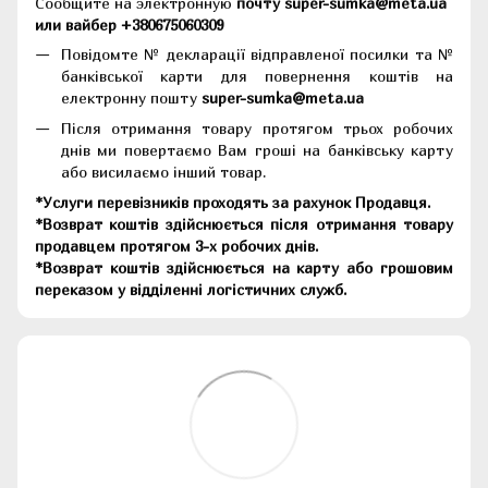
Сообщите на электронную
почту super-sumka@meta.ua
или вайбер +380675060309
Повідомте № декларації відправленої посилки та №
банківської карти для повернення коштів на
електронну пошту
super-sumka@meta.ua
Після отримання товару протягом трьох робочих
днів ми повертаємо Вам гроші на банківську карту
або висилаємо інший товар.
*Услуги перевізників проходять за рахунок Продавця.
*Возврат коштів здійснюється після отримання товару
продавцем протягом 3-х робочих днів.
*Возврат коштів здійснюється на карту або грошовим
переказом у відділенні логістичних служб.