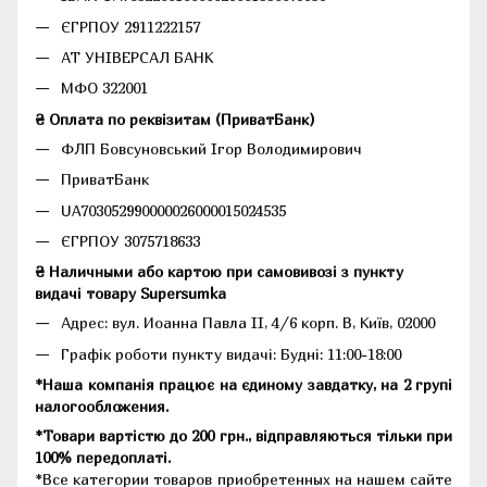
ЄГРПОУ 2911222157
АТ УНІВЕРСАЛ БАНК
МФО 322001
₴ Оплата по реквізитам (ПриватБанк)
ФЛП Бовсуновський Ігор Володимирович
ПриватБанк
UA703052990000026000015024535
ЄГРПОУ 3075718633
₴ Наличными або картою при самовивозі з пункту
видачі товару Supersumka
Адрес: вул. Иоанна Павла II, 4/6 корп. В, Київ, 02000
Графік роботи пункту видачі: Будні: 11:00-18:00
*Наша компанія працює на єдиному завдатку, на 2 групі
налогообложения.
*Товари вартістю до 200 грн., відправляються тільки при
100% передоплаті.
*Все категории товаров приобретенных на нашем сайте