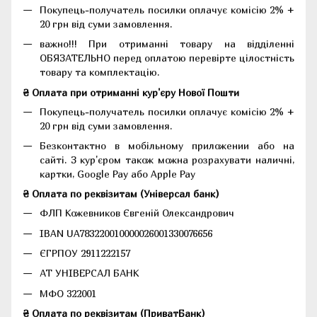
Покупець-получатель посилки оплачує комісію 2% +
20 грн від суми замовлення.
важно!!! При отриманні товару на відділенні
ОБЯЗАТЕЛЬНО перед оплатою перевірте цілостність
товару та комплектацію.
₴ Оплата при отриманні кур'єру Нової Пошти
Покупець-получатель посилки оплачує комісію 2% +
20 грн від суми замовлення.
Безконтактно в мобільному приложении або на
сайті. З кур'єром також можна розрахувати наличні,
картки, Google Pay або Apple Pay
₴ Оплата по реквізитам (Універсал банк)
ФЛП Кожевников Євгеній Олександрович
IBAN UA783220010000026001330076656
ЄГРПОУ 2911222157
АТ УНІВЕРСАЛ БАНК
МФО 322001
₴ Оплата по реквізитам (ПриватБанк)