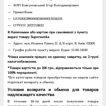
ФЛП Бовсуновський Ігор Володимирович
ПриватБанк
UA703052990000026000015024535
ЄГРПОУ 3075718633
₴ Наличными або картою при самовивозі з пункту
видачі товару Supersumka
Адрес: вул. Иоанна Павла II, 4/6 корп. В, Київ, 02000
Графік роботи пункту видачі: Будні: 11:00-18:00
*Наша компанія працює на єдиному завдатку, на 2 групі
налогообложения.
*Товари вартістю до 200 грн., відправляються тільки при
100% передоплаті.
*Все категории товаров приобретенных на нашем сайте
подлежат возврату и обмену.
Условия возврата и обмена для товаров
надлежащего качества
В течение 14-ти дней после получения товара
покупателем Вы имеете право на возврат или обмен