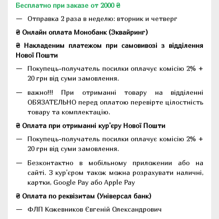
Бесплатно при заказе от 2000 ₴
Отправка 2 раза в неделю: вторник и четверг
₴ Онлайн оплата Монобанк (Эквайринг)
₴ Накладеним платежом при самовивозі з відділення
Нової Пошти
Покупець-получатель посилки оплачує комісію 2% +
20 грн від суми замовлення.
важно!!! При отриманні товару на відділенні
ОБЯЗАТЕЛЬНО перед оплатою перевірте цілостність
товару та комплектацію.
₴ Оплата при отриманні кур'єру Нової Пошти
Покупець-получатель посилки оплачує комісію 2% +
20 грн від суми замовлення.
Безконтактно в мобільному приложении або на
сайті. З кур'єром також можна розрахувати наличні,
картки, Google Pay або Apple Pay
₴ Оплата по реквізитам (Універсал банк)
ФЛП Кожевников Євгеній Олександрович