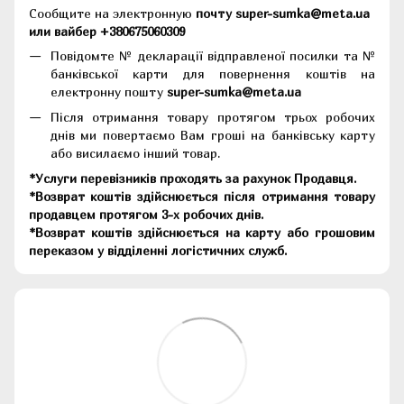
Сообщите на электронную
почту super-sumka@meta.ua
или вайбер +380675060309
Повідомте № декларації відправленої посилки та №
банківської карти для повернення коштів на
електронну пошту
super-sumka@meta.ua
Після отримання товару протягом трьох робочих
днів ми повертаємо Вам гроші на банківську карту
або висилаємо інший товар.
*Услуги перевізників проходять за рахунок Продавця.
*Возврат коштів здійснюється після отримання товару
продавцем протягом 3-х робочих днів.
*Возврат коштів здійснюється на карту або грошовим
переказом у відділенні логістичних служб.