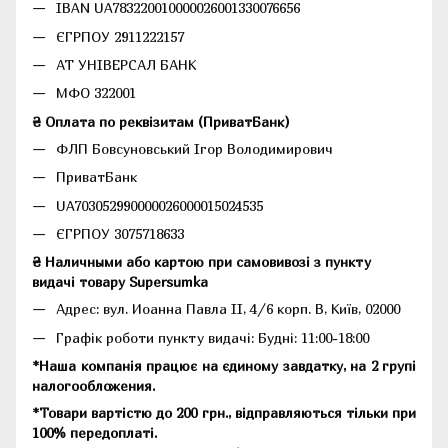
IBAN UA783220010000026001330076656
ЄГРПОУ 2911222157
АТ УНІВЕРСАЛ БАНК
МФО 322001
₴ Оплата по реквізитам (ПриватБанк)
ФЛП Бовсуновський Ігор Володимирович
ПриватБанк
UA703052990000026000015024535
ЄГРПОУ 3075718633
₴ Наличными або картою при самовивозі з пункту
видачі товару Supersumka
Адрес: вул. Иоанна Павла II, 4/6 корп. В, Київ, 02000
Графік роботи пункту видачі: Будні: 11:00-18:00
*Наша компанія працює на єдиному завдатку, на 2 групі
налогообложения.
*Товари вартістю до 200 грн., відправляються тільки при
100% передоплаті.