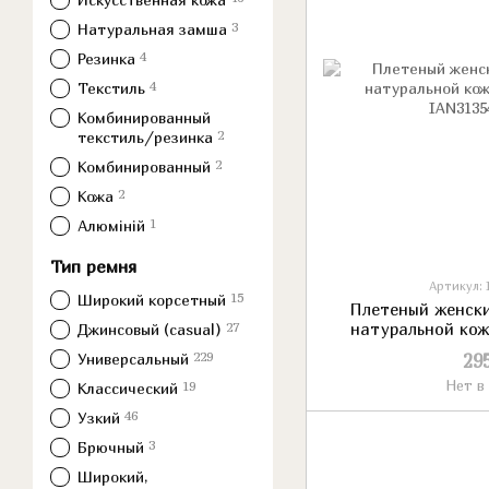
3
Натуральная замша
4
Резинка
4
Текстиль
Комбинированный
2
текстиль/резинка
2
Комбинированный
2
Кожа
1
Алюміній
Тип ремня
Артикул: 
15
Широкий корсетный
Плетеный женски
27
натуральной ко
Джинсовый (casual)
229
Универсальный
29
Нет в
19
Классический
46
Узкий
3
Брючный
Широкий,