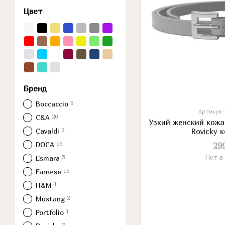
Цвет
Бренд
9
Boccaccio
Артикул:
20
C&A
Узкий женский кожа
2
Cavaldi
Rovicky 
19
DOCA
29
5
Нет в
Esmara
15
Farnese
1
H&M
2
Mustang
1
Portfolio
3