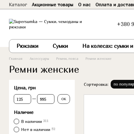
Каталог
Акционные товары
О нас
Оплата и достав
Перейти к основному контенту
Договор оферты
+380 9
Рюкзаки
Сумки
На колесах: сумки 
Главная
Аксессуары
Ремни, пояса
Ремни женские
Ремни женские
Сортировка:
по популя
Цена, грн
От Цена, грн
До Цена, грн
OK
Наличие
311
В наличии
52
Нет в наличии