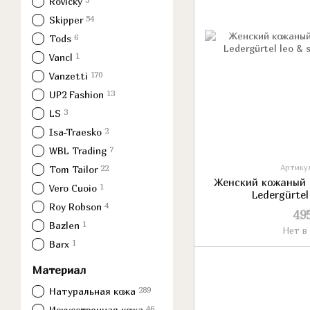
Rovicky
54
Skipper
6
Tods
1
Vancl
170
Vanzetti
13
UP2 Fashion
3
LS
2
Isa-Traesko
7
WBL Trading
22
Артикул
Tom Tailor
Женский кожаный 
1
Vero Cuoio
Ledergürtel
4
Roy Robson
49
1
Bazlen
Нет в
1
Barx
Материал
289
Натуральная кожа
46
Искусственная кожа