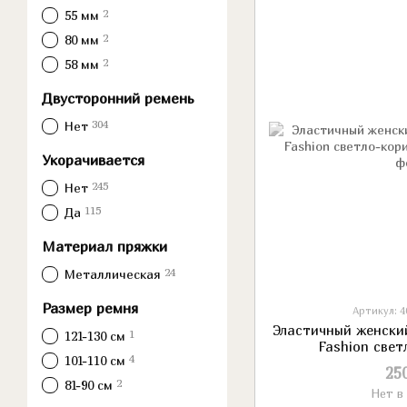
2
55 мм
2
80 мм
2
58 мм
Двусторонний ремень
304
Нет
Укорачивается
245
Нет
115
Да
Материал пряжки
24
Металлическая
Размер ремня
Артикул: 4
Эластичный женски
1
121-130 см
Fashion све
4
101-110 см
25
2
81-90 см
Нет в