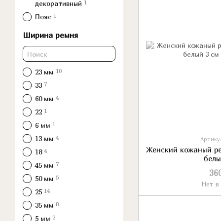
1
декоративный
1
Пояс
Ширина ремня
10
23 мм
7
33
4
60 мм
1
22
1
6 мм
4
13 мм
Артикул
Женский кожаный ре
4
18
белы
7
45 мм
36
5
50 мм
Нет в
14
25
8
35 мм
2
5 мм