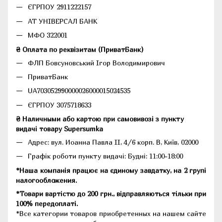
ЄГРПОУ 2911222157
АТ УНІВЕРСАЛ БАНК
МФО 322001
₴ Оплата по реквізитам (ПриватБанк)
ФЛП Бовсуновський Ігор Володимирович
ПриватБанк
UA703052990000026000015024535
ЄГРПОУ 3075718633
₴ Наличными або картою при самовивозі з пункту
видачі товару Supersumka
Адрес: вул. Иоанна Павла II, 4/6 корп. В, Київ, 02000
Графік роботи пункту видачі: Будні: 11:00-18:00
*Наша компанія працює на єдиному завдатку, на 2 групі
налогообложения.
*Товари вартістю до 200 грн., відправляються тільки при
100% передоплаті.
*Все категории товаров приобретенных на нашем сайте