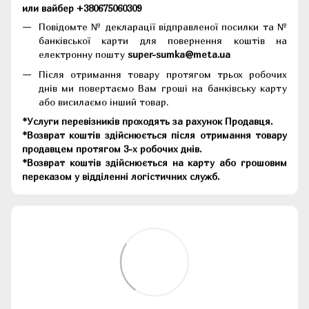
или вайбер +380675060309
Повідомте № декларації відправленої посилки та №
банківської карти для повернення коштів на
електронну пошту
super-sumka@meta.ua
Після отримання товару протягом трьох робочих
днів ми повертаємо Вам гроші на банківську карту
або висилаємо інший товар.
*Услуги перевізників проходять за рахунок Продавця.
*Возврат коштів здійснюється після отримання товару
продавцем протягом 3-х робочих днів.
*Возврат коштів здійснюється на карту або грошовим
переказом у відділенні логістичних служб.