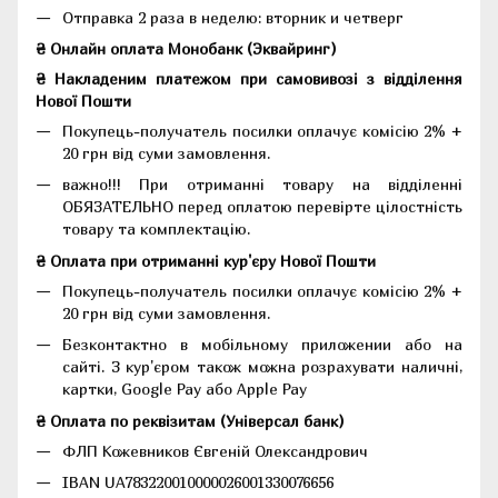
Отправка 2 раза в неделю: вторник и четверг
₴ Онлайн оплата Монобанк (Эквайринг)
₴ Накладеним платежом при самовивозі з відділення
Нової Пошти
Покупець-получатель посилки оплачує комісію 2% +
20 грн від суми замовлення.
важно!!! При отриманні товару на відділенні
ОБЯЗАТЕЛЬНО перед оплатою перевірте цілостність
товару та комплектацію.
₴ Оплата при отриманні кур'єру Нової Пошти
Покупець-получатель посилки оплачує комісію 2% +
20 грн від суми замовлення.
Безконтактно в мобільному приложении або на
сайті. З кур'єром також можна розрахувати наличні,
картки, Google Pay або Apple Pay
₴ Оплата по реквізитам (Універсал банк)
ФЛП Кожевников Євгеній Олександрович
IBAN UA783220010000026001330076656