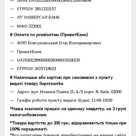
IBAN UA783220010000026001330076656
ЄГРПОУ 2911222157
АТ УНІВЕРСАЛ БАНК
МФО 322001
₴ Оплата по реквізитам (ПриватБанк)
ФЛП Бовсуновський Ігор Володимирович
ПриватБанк
UA703052990000026000015024535
ЄГРПОУ 3075718633
₴ Наличными або картою при самовивозі з пункту
видачі товару Supersumka
Адрес: вул. Иоанна Павла II, 4/6 корп. В, Київ, 02000
Графік роботи пункту видачі: Будні: 11:00-18:00
*Наша компанія працює на єдиному завдатку, на 2 групі
налогообложения.
*Товари вартістю до 200 грн., відправляються тільки при
100% передоплаті.
*Все категории товаров приобретенных на нашем сайте