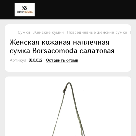
Сумки
Женские сумки
Повседневные женские сумки
По
Женская кожаная наплечная
сумка Borsacomoda салатовая
Артикул:
810.012
Оставить отзыв