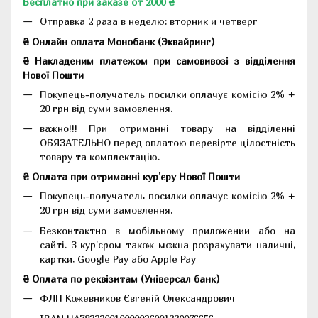
Бесплатно при заказе от 2000 ₴
Отправка 2 раза в неделю: вторник и четверг
₴ Онлайн оплата Монобанк (Эквайринг)
₴ Накладеним платежом при самовивозі з відділення
Нової Пошти
Покупець-получатель посилки оплачує комісію 2% +
20 грн від суми замовлення.
важно!!! При отриманні товару на відділенні
ОБЯЗАТЕЛЬНО перед оплатою перевірте цілостність
товару та комплектацію.
₴ Оплата при отриманні кур'єру Нової Пошти
Покупець-получатель посилки оплачує комісію 2% +
20 грн від суми замовлення.
Безконтактно в мобільному приложении або на
сайті. З кур'єром також можна розрахувати наличні,
картки, Google Pay або Apple Pay
₴ Оплата по реквізитам (Універсал банк)
ФЛП Кожевников Євгеній Олександрович