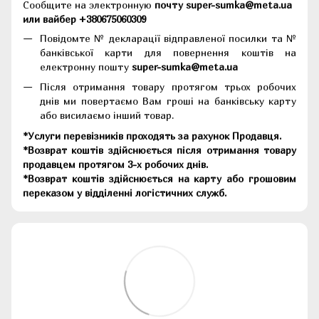
Сообщите на электронную
почту super-sumka@meta.ua
или вайбер +380675060309
Повідомте № декларації відправленої посилки та №
банківської карти для повернення коштів на
електронну пошту
super-sumka@meta.ua
Після отримання товару протягом трьох робочих
днів ми повертаємо Вам гроші на банківську карту
або висилаємо інший товар.
*Услуги перевізників проходять за рахунок Продавця.
*Возврат коштів здійснюється після отримання товару
продавцем протягом 3-х робочих днів.
*Возврат коштів здійснюється на карту або грошовим
переказом у відділенні логістичних служб.