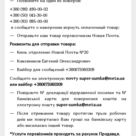
Позвоните на один из номеров:
+380 (98) 490-00-02
+380 (50) 041-30-00
+380 (93) 895-00-00
и сообщите о намерении вернуть оплаченный товар;
Отправьте нам товар перевозчиком Новая Почта.
Реквизиты для отправки товара:
Киев, отделение Новой Почты №20
Кожевников Евгений Олександрович
Вайбер для сообщений +380675060309
Сообщите на электронную
почту super-sumka@meta.ua
или вайбер +380675060309
Повідомте № декларації відправленої посилки та №
банківської карти для повернення коштів на
електронну пошту
super-sumka@meta.ua
Після отримання товару протягом трьох робочих
днів ми повертаємо Вам гроші на банківську карту
або висилаємо інший товар.
*Услуги перевізників проходять за рахунок Продавця.