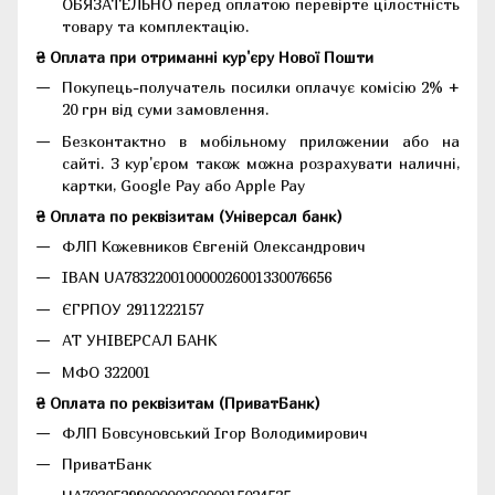
ОБЯЗАТЕЛЬНО перед оплатою перевірте цілостність
товару та комплектацію.
₴ Оплата при отриманні кур'єру Нової Пошти
Покупець-получатель посилки оплачує комісію 2% +
20 грн від суми замовлення.
Безконтактно в мобільному приложении або на
сайті. З кур'єром також можна розрахувати наличні,
картки, Google Pay або Apple Pay
₴ Оплата по реквізитам (Універсал банк)
ФЛП Кожевников Євгеній Олександрович
IBAN UA783220010000026001330076656
ЄГРПОУ 2911222157
АТ УНІВЕРСАЛ БАНК
МФО 322001
₴ Оплата по реквізитам (ПриватБанк)
ФЛП Бовсуновський Ігор Володимирович
ПриватБанк