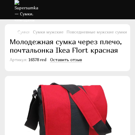
Сумки
Сумки мужские
Повседневные мужские сумки
По
Молодежная сумка через плечо,
почтальонка Ikea Flort красная
Артикул:
16578 red
Оставить отзыв