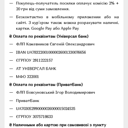
Покупець-получатель посилки оплачує комісію 2% +
20 грн від суми замовлення.
Безконтактно в мобільному приложении або на
сайті. З кур'єром також можна розрахувати наличні,
картки, Google Pay або Apple Pay
₴ Оплата по реквізитам (Універсал банк)
ФЛП Кожевников Євгеній Олександрович
IBAN UA783220010000026001330076656
ЄГРПОУ 2911222157
АТ УНІВЕРСАЛ БАНК
МФО 322001
₴ Оплата по реквізитам (ПриватБанк)
ФЛП Бовсуновський Ігор Володимирович
ПриватБанк
UA703052990000026000015024535
ЄГРПОУ 3075718633
₴ Наличными або картою при самовивозі з пункту