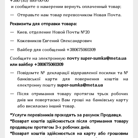
+380 (93) 895-00-00
и сообщите о намерении вернуть оплаченный товар;
Отправьте нам товар перевозчиком Новая Почта.
Реквизиты для отправки товара:
Киев, отделение Новой Почты №20
Кожевников Евгений Олександрович
Вайбер для сообщений +380675060309
Сообщите на электронную
почту super-sumka@meta.ua
или вайбер +380675060309
Повідомте № декларації відправленої посилки та №
банківської карти для повернення коштів на
електронну пошту
super-sumka@meta.ua
Після отримання товару протягом трьох робочих
днів ми повертаємо Вам гроші на банківську карту
або висилаємо інший товар.
*Услуги перевізників проходять за рахунок Продавця.
*Возврат коштів здійснюється після отримання товару
продавцем протягом 3-х робочих днів.
*Возврат коштів здійснюється на карту або грошовим