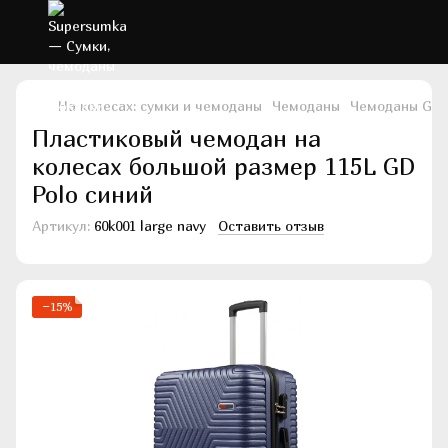
На колесах: сумки и чемоданы
Чемоданы
Чемоданы GD 
Пластиковый чемодан на
колесах большой размер 115L GD
Polo синий
Артикул:
60k001 large navy
Оставить отзыв
−15%