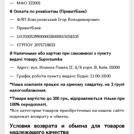
МФО 322001
₴ Оплата по реквізитам (ПриватБанк)
ФЛП Бовсуновський Ігор Володимирович
ПриватБанк
UA703052990000026000015024535
ЄГРПОУ 3075718633
₴ Наличными або картою при самовивозі з пункту
видачі товару Supersumka
Адрес: вул. Иоанна Павла II, 4/6 корп. В, Київ, 02000
Графік роботи пункту видачі: Будні: 11:00-18:00
*Наша компанія працює на єдиному завдатку, на 2 групі
налогообложения.
*Товари вартістю до 200 грн., відправляються тільки при
100% передоплаті.
*Все категории товаров приобретенных на нашем сайте
подлежат возврату и обмену.
Условия возврата и обмена для товаров
надлежащего качества