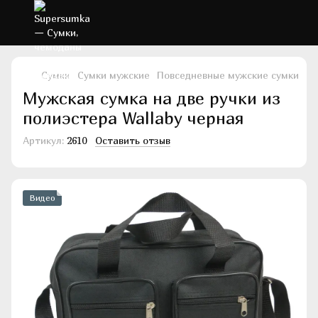
Сумки
Сумки мужские
Повседневные мужские сумки
По
Мужская сумка на две ручки из
полиэстера Wallaby черная
Артикул:
2610
Оставить отзыв
Видео