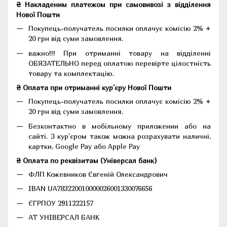
₴ Накладеним платежом при самовивозі з відділення
Нової Пошти
Покупець-получатель посилки оплачує комісію 2% +
20 грн від суми замовлення.
важно!!! При отриманні товару на відділенні
ОБЯЗАТЕЛЬНО перед оплатою перевірте цілостність
товару та комплектацію.
₴ Оплата при отриманні кур'єру Нової Пошти
Покупець-получатель посилки оплачує комісію 2% +
20 грн від суми замовлення.
Безконтактно в мобільному приложении або на
сайті. З кур'єром також можна розрахувати наличні,
картки, Google Pay або Apple Pay
₴ Оплата по реквізитам (Універсал банк)
ФЛП Кожевников Євгеній Олександрович
IBAN UA783220010000026001330076656
ЄГРПОУ 2911222157
АТ УНІВЕРСАЛ БАНК