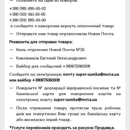
Позвоните на один из номеров:
+380 (98) 490-00-02
+380 (50) 041-30-00
+380 (93) 895-00-00
и сообщите о намерении вернуть оплаченный товар;
Отправьте нам товар перевозчиком Новая Почта.
Реквизиты для отправки товара:
Киев, отделение Новой Почты №20
Кожевников Евгений Олександрович
Вайбер для сообщений +380675060309
Сообщите на электронную
почту super-sumka@meta.ua
или вайбер +380675060309
Повідомте № декларації відправленої посилки та №
банківської карти для повернення коштів на
електронну пошту
super-sumka@meta.ua
Після отримання товару протягом трьох робочих
днів ми повертаємо Вам гроші на банківську карту
або висилаємо інший товар.
*Услуги перевізників проходять за рахунок Продавця.