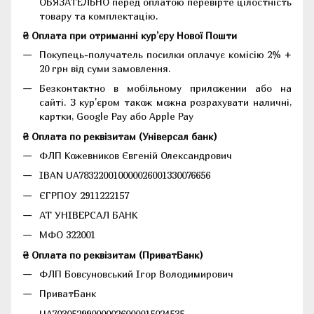
ОБЯЗАТЕЛЬНО перед оплатою перевірте цілостність
товару та комплектацію.
₴ Оплата при отриманні кур'єру Нової Пошти
Покупець-получатель посилки оплачує комісію 2% +
20 грн від суми замовлення.
Безконтактно в мобільному приложении або на
сайті. З кур'єром також можна розрахувати наличні,
картки, Google Pay або Apple Pay
₴ Оплата по реквізитам (Універсал банк)
ФЛП Кожевников Євгеній Олександрович
IBAN UA783220010000026001330076656
ЄГРПОУ 2911222157
АТ УНІВЕРСАЛ БАНК
МФО 322001
₴ Оплата по реквізитам (ПриватБанк)
ФЛП Бовсуновський Ігор Володимирович
ПриватБанк
UA703052990000026000015024535