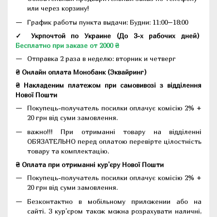
или через корзину!
График работы пункта выдачи: Будни: 11:00–18:00
✓ Укрпочтой по Украине (До 3-х рабочих дней)
Бесплатно при заказе от 2000 ₴
Отправка 2 раза в неделю: вторник и четверг
₴ Онлайн оплата Монобанк (Эквайринг)
₴ Накладеним платежом при самовивозі з відділення
Нової Пошти
Покупець-получатель посилки оплачує комісію 2% +
20 грн від суми замовлення.
важно!!! При отриманні товару на відділенні
ОБЯЗАТЕЛЬНО перед оплатою перевірте цілостність
товару та комплектацію.
₴ Оплата при отриманні кур'єру Нової Пошти
Покупець-получатель посилки оплачує комісію 2% +
20 грн від суми замовлення.
Безконтактно в мобільному приложении або на
сайті. З кур'єром також можна розрахувати наличні,