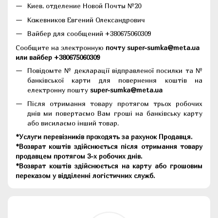
Киев, отделение Новой Почты №20
Кожевников Евгений Олександрович
Вайбер для сообщений +380675060309
Сообщите на электронную
почту super-sumka@meta.ua
или вайбер +380675060309
Повідомте № декларації відправленої посилки та №
банківської карти для повернення коштів на
електронну пошту
super-sumka@meta.ua
Після отримання товару протягом трьох робочих
днів ми повертаємо Вам гроші на банківську карту
або висилаємо інший товар.
*Услуги перевізників проходять за рахунок Продавця.
*Возврат коштів здійснюється після отримання товару
продавцем протягом 3-х робочих днів.
*Возврат коштів здійснюється на карту або грошовим
переказом у відділенні логістичних служб.