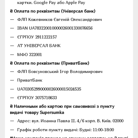
картки, Google Pay або Apple Pay
₴ Оплата по реквізитам (Універсал банк)
ФЛП Кожевников Євгеній Олександрович
IBAN UA783220010000026001330076656
ЄГРПОУ 2911222157
АТ УНІВЕРСАЛ БАНК
МФО 322001
₴ Оплата по реквізитам (ПриватБанк)
ФЛП Бовсуновський Ігор Володимирович
ПриватБанк
UA703052990000026000015024535
ЄГРПОУ 3075718633
₴ Наличными або картою при самовивозі з пункту
видачі товару Supersumka
Адрес: вул. Иоанна Павла II, 4/6 корп. В, Київ, 02000
Графік роботи пункту видачі: Будні: 11:00-18:00