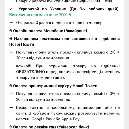
График работы пункта выдачи: Будни: 11:00–18:00
✓ Укрпочтой по Украине (До 3-х рабочих дней)
Бесплатно при заказе от 2000 ₴
Отправка 2 раза в неделю: вторник и четверг
₴ Онлайн оплата Монобанк (Эквайринг)
₴ Накладеним платежом при самовивозі з відділення
Нової Пошти
Покупець-получатель посилки оплачує комісію 2% +
20 грн від суми замовлення.
важно!!! При отриманні товару на відділенні
ОБЯЗАТЕЛЬНО перед оплатою перевірте цілостність
товару та комплектацію.
₴ Оплата при отриманні кур'єру Нової Пошти
Покупець-получатель посилки оплачує комісію 2% +
20 грн від суми замовлення.
Безконтактно в мобільному приложении або на
сайті. З кур'єром також можна розрахувати наличні,
картки, Google Pay або Apple Pay
₴ Оплата по реквізитам (Універсал банк)