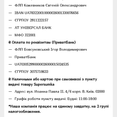
ФЛП Кожевников Євгеній Олександрович
IBAN UA783220010000026001330076656
ЄГРПОУ 2911222157
АТ УНІВЕРСАЛ БАНК
МФО 322001
₴ Оплата по реквізитам (ПриватБанк)
ФЛП Бовсуновський Ігор Володимирович
ПриватБанк
UA703052990000026000015024535
ЄГРПОУ 3075718633
₴ Наличными або картою при самовивозі з пункту
видачі товару Supersumka
Адрес: вул. Иоанна Павла II, 4/6 корп. В, Київ, 02000
Графік роботи пункту видачі: Будні: 11:00-18:00
*Наша компанія працює на єдиному завдатку, на 2 групі
налогообложения.