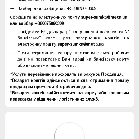
Вайбер для сообщений +380675060309
Сообщите на электронную
почту super-sumka@meta.ua
или вайбер +380675060309
Повідомте № декларації відправленої посилки та №
банківської карти для повернення коштів на
електронну пошту
super-sumka@meta.ua
Після отримання товару протягом трьох робочих
днів ми повертаємо Вам гроші на банківську карту
або висилаємо інший товар.
*Услуги перевізників проходять за рахунок Продавця.
*Возврат коштів здійснюється після отримання товару
продавцем протягом 3-х робочих днів.
*Возврат коштів здійснюється на карту або грошовим
переказом у відділенні логістичних служб.