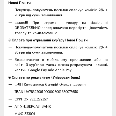
Нової Пошти
Покупець-получатель посилки оплачує комісію 2% +
20 грн від суми замовлення.
важно!!! При отриманні товару на відділенні
ОБЯЗАТЕЛЬНО перед оплатою перевірте цілостність
товару та комплектацію.
₴ Оплата при отриманні кур'єру Нової Пошти
Покупець-получатель посилки оплачує комісію 2% +
20 грн від суми замовлення.
Безконтактно в мобільному приложении або на
сайті. З кур'єром також можна розрахувати наличні,
картки, Google Pay або Apple Pay
₴ Оплата по реквізитам (Універсал банк)
ФЛП Кожевников Євгеній Олександрович
IBAN UA783220010000026001330076656
ЄГРПОУ 2911222157
АТ УНІВЕРСАЛ БАНК
МФО 322001