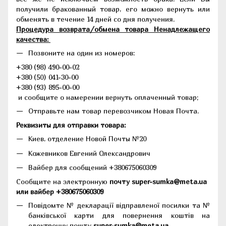
получили бракованный товар, его можно вернуть или
обменять в течение 14 дней со дня получения.
Процедура возврата/обмена товара Ненадлежащего
качества:
Позвоните на один из номеров:
+380 (98) 490-00-02
+380 (50) 041-30-00
+380 (93) 895-00-00
и сообщите о намерении вернуть оплаченный товар;
Отправьте нам товар перевозчиком Новая Почта.
Реквизиты для отправки товара:
Киев, отделение Новой Почты №20
Кожевников Евгений Олександрович
Вайбер для сообщений +380675060309
Сообщите на электронную
почту super-sumka@meta.ua
или вайбер +380675060309
Повідомте № декларації відправленої посилки та №
банківської карти для повернення коштів на
електронну пошту
super-sumka@meta.ua