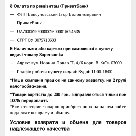
₴ Оплата по реквізитам (ПриватБанк)
ФЛП Бовсуновський Ігор Володимирович
ПриватБанк
UA703052990000026000015024535
ЄГРПОУ 3075718633
₴ Наличными або картою при самовивозі з пункту
видачі товару Supersumka
Адрес: вул. Иоанна Павла II, 4/6 корп. В, Київ, 02000
Графік роботи пункту видачі: Будні: 11:00-18:00
*Наша компанія працює на єдиному завдатку, на 2 групі
налогообложения.
*Товари вартістю до 200 грн., відправляються тільки при
100% передоплаті.
*Все категории товаров приобретенных на нашем сайте
подлежат возврату и обмену.
Условия возврата и обмена для товаров
надлежащего качества