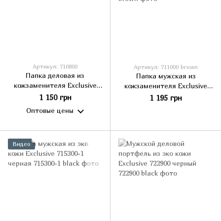
Артикул: 710800
Артикул: 711000 brown
Папка деловая из
Папка мужская из
кожзаменителя Exclusive
кожзаменителя Exclusive
710800 чёрный
711000 коричневая
1 150 грн
1 195 грн
Оптовые цены
Видео