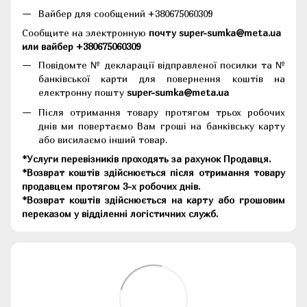
Вайбер для сообщений +380675060309
Сообщите на электронную
почту super-sumka@meta.ua
или вайбер +380675060309
Повідомте № декларації відправленої посилки та №
банківської карти для повернення коштів на
електронну пошту
super-sumka@meta.ua
Після отримання товару протягом трьох робочих
днів ми повертаємо Вам гроші на банківську карту
або висилаємо інший товар.
*Услуги перевізників проходять за рахунок Продавця.
*Возврат коштів здійснюється після отримання товару
продавцем протягом 3-х робочих днів.
*Возврат коштів здійснюється на карту або грошовим
переказом у відділенні логістичних служб.