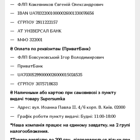
ФЛП Кожевников Євгеній Олександрович
IBAN UA783220010000026001330076656
ЄГРПОУ 2911222157
АТ УНІВЕРСАЛ БАНК
МФО 322001
₴ Оплата по реквізитам (ПриватБанк)
ФЛП Бовсуновський Ігор Володимирович
ПриватБанк
UA703052990000026000015024535
ЄГРПОУ 3075718633
₴ Наличными або картою при самовивозі з пункту
видачі товару Supersumka
Адрес: вул. Иоанна Павла II, 4/6 корп. В, Київ, 02000
Графік роботи пункту видачі: Будні: 11:00-18:00
*Наша компанія працює на єдиному завдатку, на 2 групі
налогообложения.
*Товари вартістю до 200 грн., відправляються тільки при