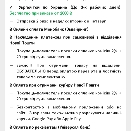
✓ Укрпочтой по Украине (До 3-х рабочих дней)
Бесплатно при заказе от 2000 ₴
Отправка 2 раза в неделю: вторник и четверг
₴ Онлайн оплата Монобанк (Эквайринг)
₴ Накладеним платежом при самовивозі з відділення
Нової Пошти
Покупець-получатель посилки оплачує комісію 2% +
20 грн від суми замовлення.
важно!!! При отриманні товару на відділенні
ОБЯЗАТЕЛЬНО перед оплатою перевірте цілостність
товару та комплектацію.
₴ Оплата при отриманні кур'єру Нової Пошти
Покупець-получатель посилки оплачує комісію 2% +
20 грн від суми замовлення.
Безконтактно в мобільному приложении або на
сайті. З кур'єром також можна розрахувати наличні,
картки, Google Pay або Apple Pay
₴ Оплата по реквізитам (Універсал банк)