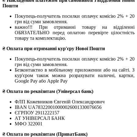
₴ Накладеним платежом при самовивозі з відділення Нової
Пошти
Покупець-получатель посилки оплачує комісію 2% + 20
грн від суми замовлення.
важно!!! При отриманні товару на відділенні
ОБЯЗАТЕЛЬНО перед оплатою перевірте цілостність
товару та комплектацію.
₴ Оплата при отриманні кур'єру Нової Пошти
Покупець-получатель посилки оплачує комісію 2% + 20
грн від суми замовлення.
Безконтактно в мобільному приложении або на сайті. З
кур'єром також можна розрахувати наличні, картки,
Google Pay або Apple Pay
₴ Оплата по реквізитам (Універсал банк)
ФЛП Кожевников Євгеній Олександрович
IBAN UA783220010000026001330076656
ЄГРПОУ 2911222157
АТ УНІВЕРСАЛ БАНК
МФО 322001
₴ Оплата по реквізитам (ПриватБанк)