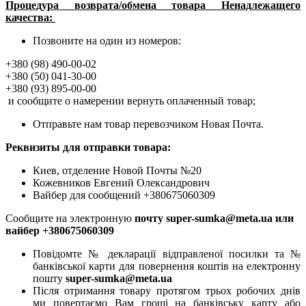
Процедура возврата/обмена товара Ненадлежащего
качества:
Позвоните на один из номеров:
+380 (98) 490-00-02
+380 (50) 041-30-00
+380 (93) 895-00-00
и сообщите о намерении вернуть оплаченный товар;
Отправьте нам товар перевозчиком Новая Почта.
Реквизиты для отправки товара:
Киев, отделение Новой Почты №20
Кожевников Евгений Олександрович
Вайбер для сообщений +380675060309
Сообщите на электронную
почту super-sumka@meta.ua или
вайбер +380675060309
Повідомте № декларації відправленої посилки та №
банківської карти для повернення коштів на електронну
пошту
super-sumka@meta.ua
Після отримання товару протягом трьох робочих днів
ми повертаємо Вам гроші на банківську карту або