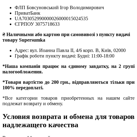
ФЛП Бовсуновський Ігор Володимирович
ПриватБанк
UA703052990000026000015024535
ЄГРПОУ 3075718633
₴ Наличными або картою при самовивозі з пункту видачі
товару Supersumka
Адрес: вул. Иоанна Павла II, 4/6 корп. В, Київ, 02000
Графік роботи пункту видачі: Будні: 11:00-18:00
*Наша компанія працює на єдиному завдатку, на 2 групі
налогообложения.
*Товари вартістю до 200 грн., відправляються тільки при
100% передоплаті.
*Все категории товаров приобретенных на нашем сайте
подлежат возврату и обмену.
Условия возврата и обмена для товаров
надлежащего качества