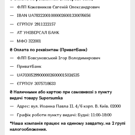
ФЛП Кожевников Євгеній Олександрович
IBAN UA783220010000026001330076656
ЄГРПОУ 2911222157
АТ УНІВЕРСАЛ БАНК
МФО 322001
₴ Оплата по реквізитам (ПриватБанк)
ФЛП Бовсуновський Ігор Володимирович
ПриватБанк
UA703052990000026000015024535
ЄГРПОУ 3075718633
₴ Наличными або картою при самовивозі з пункту
видачі товару Supersumka
Адрес: вул. Иоанна Павла II, 4/6 корп. В, Київ, 02000
Графік роботи пункту видачі: Будні: 11:00-18:00
*Наша компанія працює на єдиному завдатку, на 2 групі
налогообложения.