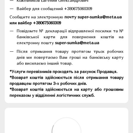
Кожевников Евгений Олександрович
Вайбер для сообщений +380675060309
Сообщите на электронную
почту super-sumka@meta.ua
или вайбер +380675060309
Повідомте № декларації відправленої посилки та №
банківської карти для повернення коштів на
електронну пошту
super-sumka@meta.ua
Після отримання товару протягом трьох робочих
днів ми повертаємо Вам гроші на банківську карту
або висилаємо інший товар.
*Услуги перевізників проходять за рахунок Продавця.
*Возврат коштів здійснюється після отримання товару
продавцем протягом 3-х робочих днів.
*Возврат коштів здійснюється на карту або грошовим
переказом у відділенні логістичних служб.