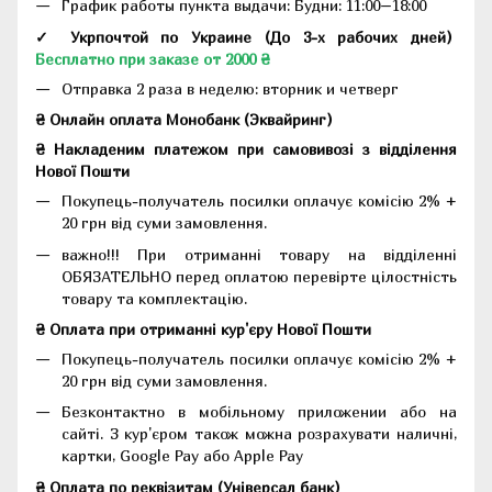
График работы пункта выдачи: Будни: 11:00–18:00
✓ Укрпочтой по Украине (До 3-х рабочих дней)
Бесплатно при заказе от 2000 ₴
Отправка 2 раза в неделю: вторник и четверг
₴ Онлайн оплата Монобанк (Эквайринг)
₴ Накладеним платежом при самовивозі з відділення
Нової Пошти
Покупець-получатель посилки оплачує комісію 2% +
20 грн від суми замовлення.
важно!!! При отриманні товару на відділенні
ОБЯЗАТЕЛЬНО перед оплатою перевірте цілостність
товару та комплектацію.
₴ Оплата при отриманні кур'єру Нової Пошти
Покупець-получатель посилки оплачує комісію 2% +
20 грн від суми замовлення.
Безконтактно в мобільному приложении або на
сайті. З кур'єром також можна розрахувати наличні,
картки, Google Pay або Apple Pay
₴ Оплата по реквізитам (Універсал банк)