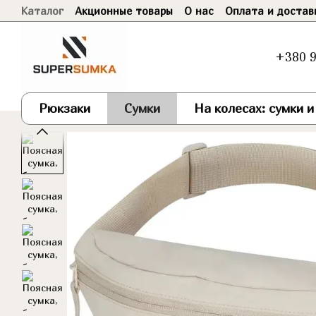
Каталог
Акционные товары
О нас
Оплата и достав
Перейти к основному контенту
Договор оферты
+380 9
Рюкзаки
Сумки
На колесах: сумки 