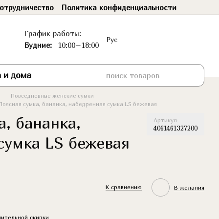
отрудничество
Политика конфиденциальности
График работы:
Рус
Будние:
10:00–18:00
 и дома
Повседневные женские сумки
Поясная сумка, бананка, набедренная сумка LS бежевая
а, бананка,
Артикул
4061461327200
сумка LS бежевая
К сравнению
В желания
ительной скидки