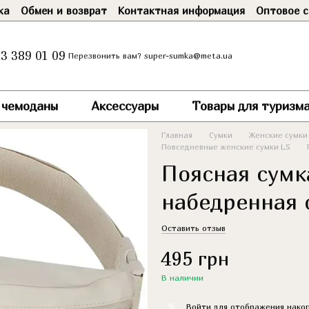
ка
Обмен и возврат
Контактная информация
Оптовое с
3 389 01 09
super-sumka@meta.ua
Перезвонить вам?
и чемоданы
Аксессуары
Товары для туризма
Главная
Сумки
Женские сумки
Повседневные женские сумки LS
Поясная сумк
набедренная 
Оставить отзыв
495 грн
В наличии
%
Войти
для отображения накоп