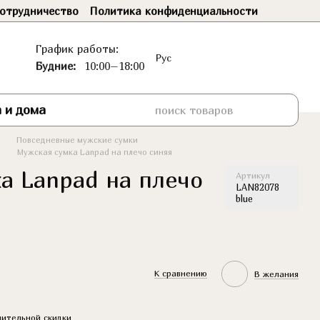
отрудничество
Политика конфиденциальности
График работы:
Рус
Будние:
10:00–18:00
 и дома
Повседневные мужские сумки
Мужская сумка Lanpad на плечо синяя
а Lanpad на плечо
Артикул
LAN82078
blue
К сравнению
В желания
ительной скидки