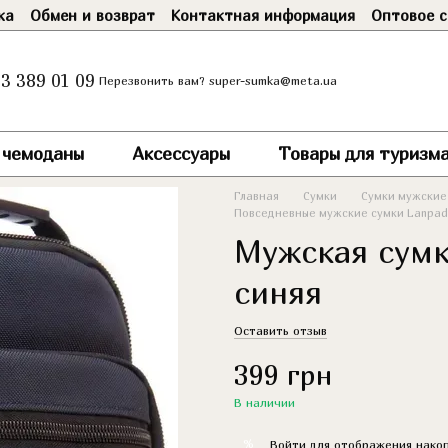
ка
Обмен и возврат
Контактная информация
Оптовое с
3 389 01 09
super-sumka@meta.ua
Перезвонить вам?
и чемоданы
Аксессуары
Товары для туризма
Главная
Сумки
Сумки мужские
Повседневные мужские сумки Lanpad
Мужская сумк
синяя
Оставить отзыв
399 грн
В наличии
%
Войти
для отображения накоп