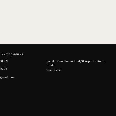
я информация
01 09
ул. Иоанна Павла II, 4/6 корп. В, Киев,
01042
 вам?
Контакты
a@meta.ua