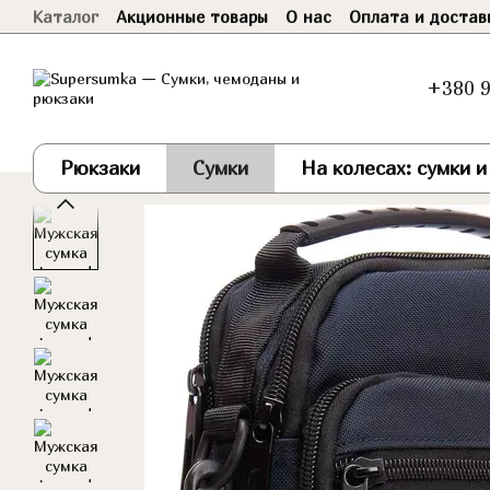
Каталог
Акционные товары
О нас
Оплата и достав
Перейти к основному контенту
Договор оферты
+380 9
Рюкзаки
Сумки
На колесах: сумки 