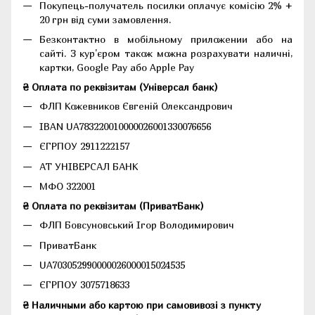
Покупець-получатель посилки оплачує комісію 2% +
20 грн від суми замовлення.
Безконтактно в мобільному приложении або на
сайті. З кур'єром також можна розрахувати наличні,
картки, Google Pay або Apple Pay
₴ Оплата по реквізитам (Універсал банк)
ФЛП Кожевников Євгеній Олександрович
IBAN UA783220010000026001330076656
ЄГРПОУ 2911222157
АТ УНІВЕРСАЛ БАНК
МФО 322001
₴ Оплата по реквізитам (ПриватБанк)
ФЛП Бовсуновський Ігор Володимирович
ПриватБанк
UA703052990000026000015024535
ЄГРПОУ 3075718633
₴ Наличными або картою при самовивозі з пункту