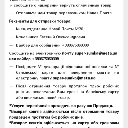
и сообщите о намерении вернуть оплаченный товар;
Отправьте нам товар перевозчиком Новая Почта.
Реквизиты для отправки товара:
Киев, отделение Новой Почты №20
Кожевников Евгений Олександрович
Вайбер для сообщений +380675060309
Сообщите на электронную
почту super-sumka@meta.ua
или вайбер +380675060309
Повідомте № декларації відправленої посилки та №
банківської карти для повернення коштів на
електронну пошту
super-sumka@meta.ua
Після отримання товару протягом трьох робочих
днів ми повертаємо Вам гроші на банківську карту
або висилаємо інший товар.
*Услуги перевізників проходять за рахунок Продавця.
*Возврат коштів здійснюється після отримання товару
продавцем протягом 3-х робочих днів.
*Возврат коштів здійснюється на карту або грошовим