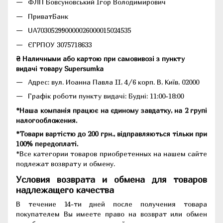
ФЛП Бовсуновський Ігор Володимирович
ПриватБанк
UA703052990000026000015024535
ЄГРПОУ 3075718633
₴ Наличными або картою при самовивозі з пункту
видачі товару Supersumka
Адрес: вул. Иоанна Павла II, 4/6 корп. В, Київ, 02000
Графік роботи пункту видачі: Будні: 11:00-18:00
*Наша компанія працює на єдиному завдатку, на 2 групі
налогообложения.
*Товари вартістю до 200 грн., відправляються тільки при
100% передоплаті.
*Все категории товаров приобретенных на нашем сайте
подлежат возврату и обмену.
Условия возврата и обмена для товаров
надлежащего качества
В течение 14-ти дней после получения товара
покупателем Вы имеете право на возврат или обмен