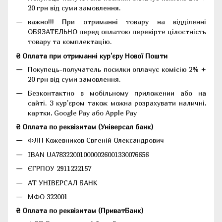
20 грн від суми замовлення.
важно!!! При отриманні товару на відділенні
ОБЯЗАТЕЛЬНО перед оплатою перевірте цілостність
товару та комплектацію.
₴ Оплата при отриманні кур'єру Нової Пошти
Покупець-получатель посилки оплачує комісію 2% +
20 грн від суми замовлення.
Безконтактно в мобільному приложении або на
сайті. З кур'єром також можна розрахувати наличні,
картки, Google Pay або Apple Pay
₴ Оплата по реквізитам (Універсал банк)
ФЛП Кожевников Євгеній Олександрович
IBAN UA783220010000026001330076656
ЄГРПОУ 2911222157
АТ УНІВЕРСАЛ БАНК
МФО 322001
₴ Оплата по реквізитам (ПриватБанк)