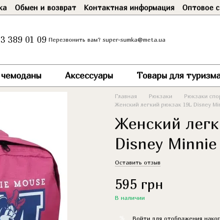
ка
Обмен и возврат
Контактная информация
Оптовое с
3 389 01 09
super-sumka@meta.ua
Перезвонить вам?
и чемоданы
Аксессуары
Товары для туризма
Главная
Рюкзаки
Рюкзаки спо
Женский легкий рюкзак 19L Disney Mi
Женский легк
Disney Minni
Оставить отзыв
595 грн
В наличии
%
Войти
для отображения накоп