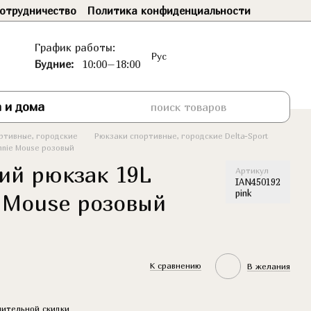
отрудничество
Политика конфиденциальности
График работы:
Рус
Будние:
10:00–18:00
 и дома
ртивные, городские
Рюкзаки спортивные, городские Delta-Sport
nnie Mouse розовый
ий рюкзак 19L
Артикул
IAN450192
pink
e Mouse розовый
К сравнению
В желания
ительной скидки