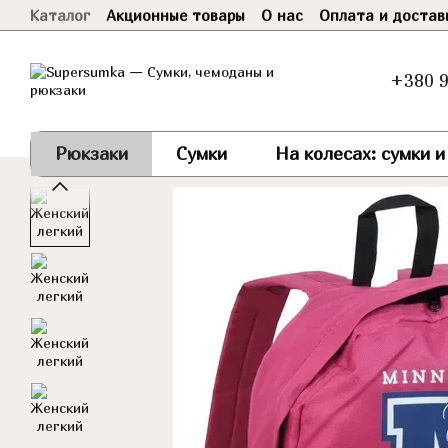
Каталог
Акционные товары
О нас
Оплата и достав
Перейти к основному контенту
Договор оферты
+380 9
Рюкзаки
Сумки
На колесах: сумки 