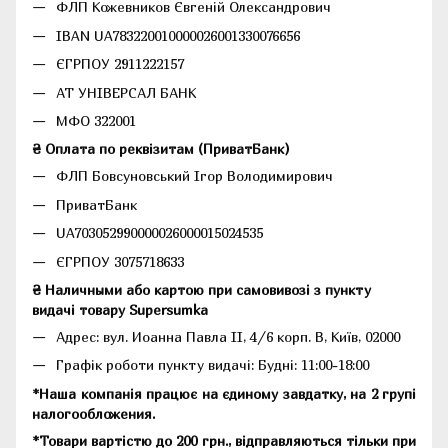
ФЛП Кожевников Євгеній Олександрович
IBAN UA783220010000026001330076656
ЄГРПОУ 2911222157
АТ УНІВЕРСАЛ БАНК
МФО 322001
₴ Оплата по реквізитам (ПриватБанк)
ФЛП Бовсуновський Ігор Володимирович
ПриватБанк
UA703052990000026000015024535
ЄГРПОУ 3075718633
₴ Наличными або картою при самовивозі з пункту
видачі товару Supersumka
Адрес: вул. Иоанна Павла II, 4/6 корп. В, Київ, 02000
Графік роботи пункту видачі: Будні: 11:00-18:00
*Наша компанія працює на єдиному завдатку, на 2 групі
налогообложения.
*Товари вартістю до 200 грн., відправляються тільки при