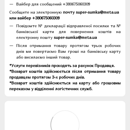
Вайбер для сообщений +380675060309
Сообщите на электронную
почту super-sumka@meta.ua
или вайбер +380675060309
Повідомте № декларації відправленої посилки та №
банківської карти для повернення коштів на
електронну пошту
super-sumka@meta.ua
Після отримання товару протягом трьох робочих
днів ми повертаємо Вам гроші на банківську карту
або висилаємо інший товар.
*Услуги перевізників проходять за рахунок Продавця.
*Возврат коштів здійснюється після отримання товару
продавцем протягом 3-х робочих днів.
*Возврат коштів здійснюється на карту або грошовим
переказом у відділенні логістичних служб.