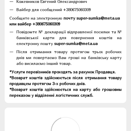
Кожевников Евгений Олександрович
Вайбер для сообщений +380675060309
Сообщите на электронную
почту super-sumka@meta.ua
или вайбер +380675060309
Повідомте № декларації відправленої посилки та №
банківської карти для повернення коштів на
електронну пошту
super-sumka@meta.ua
Після отримання товару протягом трьох робочих
днів ми повертаємо Вам гроші на банківську карту
або висилаємо інший товар.
*Услуги перевізників проходять за рахунок Продавця.
*Возврат коштів здійснюється після отримання товару
продавцем протягом 3-х робочих днів.
*Возврат коштів здійснюється на карту або грошовим
переказом у відділенні логістичних служб.