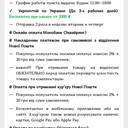
График работы пункта выдачи: Будни: 11:00–18:00
✓ Укрпочтой по Украине (До 3-х рабочих дней)
Бесплатно при заказе от 2000 ₴
Отправка 2 раза в неделю: вторник и четверг
₴ Онлайн оплата Монобанк (Эквайринг)
₴ Накладеним платежом при самовивозі з відділення
Нової Пошти
Покупець-получатель посилки оплачує комісію 2% +
20 грн від суми замовлення.
важно!!! При отриманні товару на відділенні
ОБЯЗАТЕЛЬНО перед оплатою перевірте цілостність
товару та комплектацію.
₴ Оплата при отриманні кур'єру Нової Пошти
Покупець-получатель посилки оплачує комісію 2% +
20 грн від суми замовлення.
Безконтактно в мобільному приложении або на
сайті. З кур'єром також можна розрахувати наличні,
картки, Google Pay або Apple Pay
₴ Оплата по реквізитам (Універсал банк)