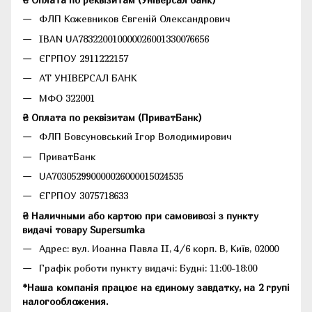
ФЛП Кожевников Євгеній Олександрович
IBAN UA783220010000026001330076656
ЄГРПОУ 2911222157
АТ УНІВЕРСАЛ БАНК
МФО 322001
₴ Оплата по реквізитам (ПриватБанк)
ФЛП Бовсуновський Ігор Володимирович
ПриватБанк
UA703052990000026000015024535
ЄГРПОУ 3075718633
₴ Наличными або картою при самовивозі з пункту
видачі товару Supersumka
Адрес: вул. Иоанна Павла II, 4/6 корп. В, Київ, 02000
Графік роботи пункту видачі: Будні: 11:00-18:00
*Наша компанія працює на єдиному завдатку, на 2 групі
налогообложения.