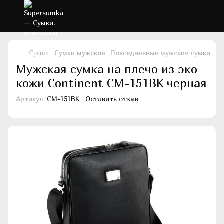
Сумки
Сумки мужские
Повседневные мужские сумки
По
Мужская сумка на плечо из эко
кожи Continent CM-151BK черная
Артикул:
CM-151BK
Оставить отзыв