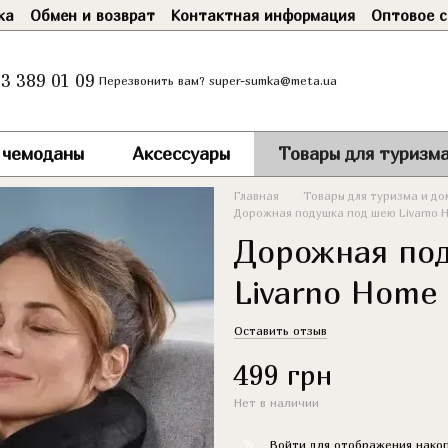
ка
Обмен и возврат
Контактная информация
Оптовое с
3 389 01 09
super-sumka@meta.ua
Перезвонить вам?
и чемоданы
Аксессуары
Товары для туризма
Главная
Товары для туризма и до
Дорожная подушка под шею Livarno 
Дорожная по
Livarno Home
Оставить отзыв
499 грн
Нет в наличии
%
Войти
для отображения накоп