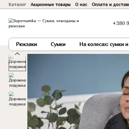
Каталог
Акционные товары
О нас
Оплата и достав
Перейти к основному контенту
Договор оферты
+380 9
Рюкзаки
Сумки
На колесах: сумки 