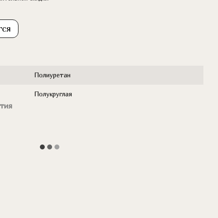
тся
Полиуретан
Полукруглая
тия