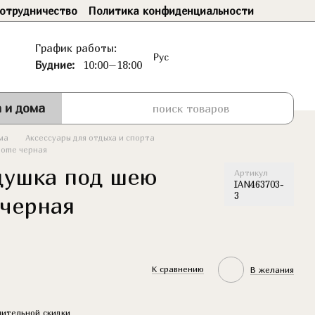
отрудничество
Политика конфиденциальности
График работы:
Рус
Будние:
10:00–18:00
 и дома
ма
Аксессуары для отдыха и спорта
Home черная
душка под шею
Артикул
IAN463703-
3
 черная
К сравнению
В желания
ительной скидки