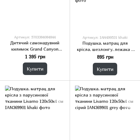
Артикул: 5703384084844
Артикул: IAN499531 khaki
Дитячий самонадувний
Подушка, матрац для
килимок Grand Canyon
крісла, шезлонгу, лежака з
Hattan Kids 160x51x3,8 см
парусинової тканини Livarno
1 395 грн
895 грн
167x50x4 см
Купити
Купити