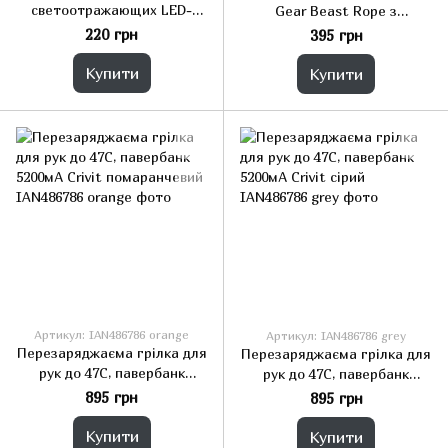
светоотражающих LED-
Gear Beast Rope з
браслетов со встроенной
можливістю регулювання
220 грн
395 грн
подсветкой для бега,
та сталевим тросом для
прогулок с собакой,
фітнесу, боксу та кросфіту
Купити
Купити
велосипеда
Артикул: IAN486786 orange
Артикул: IAN486786 grey
Перезаряджаєма грілка для
Перезаряджаєма грілка для
рук до 47С, павербанк
рук до 47С, павербанк
5200мА Crivit помаранчевий
5200мА Crivit сірий
895 грн
895 грн
Купити
Купити