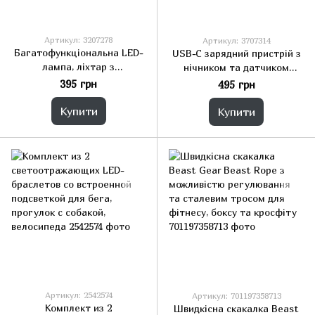
Артикул: 3207278
Артикул: 3707314
Багатофункціональна LED-
USB-C зарядний пристрій з
лампа, ліхтар з
нічником та датчиком
акумулятором і штативом
освітлення, 15 Вт, тепле
395 грн
495 грн
біле світло
Купити
Купити
Артикул: 2542574
Артикул: 701197358713
Комплект из 2
Швидкісна скакалка Beast