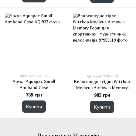
Артикул: AQ 922
Артикул: 97955619
Чохол Aquapac Small
Велосипедне сідло Wittkop
Armband Case
Medicus Airflow з Memory
Foam для спортивних і
735 грн
995 грн
туристичних велосипедів
Купити
Купити
Показати ще 20 товарів