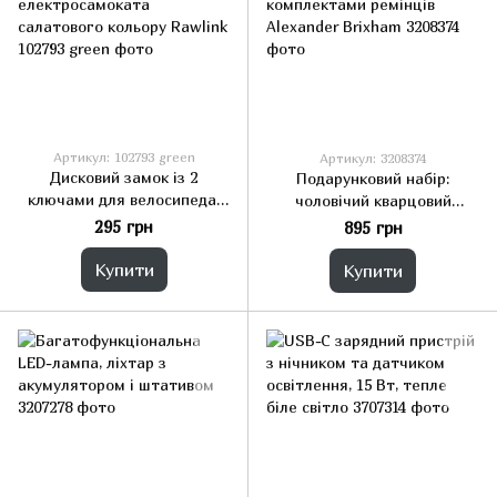
Артикул: 102793 green
Артикул: 3208374
Дисковий замок із 2
Подарунковий набір:
ключами для велосипеда,
чоловічий кварцовий
мотоцикла, мопеда або
годинник із двома
295 грн
895 грн
електросамоката
комплектами ремінців
салатового кольору Rawlink
Alexander Brixham
Купити
Купити