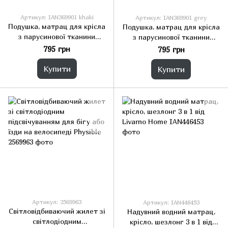
Артикул: IAN369901 khaki
Артикул: IAN369901 grey
Подушка, матрац для крісла
Подушка, матрац для крісла
з парусинової тканини
з парусинової тканини
Livarno 120x50x4 см
Livarno 120x50x4 см сірий
795 грн
795 грн
Купити
Купити
Артикул: 2569963
Артикул: IAN446453
Світловідбиваючий жилет зі
Надувний водний матрац,
світлодіодним
крісло, шезлонг 3 в 1 від