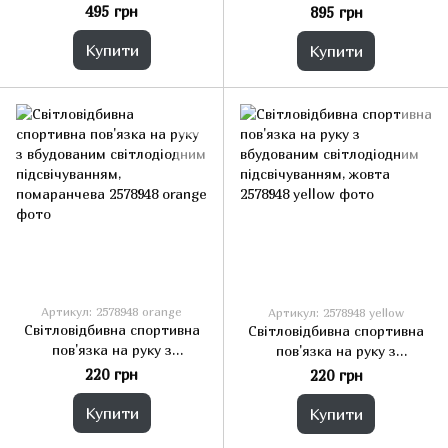
підсвічуванням для бігу або
Livarno Home
495 грн
895 грн
їзди на велосипеді Physible
Купити
Купити
Артикул: 2578948 orange
Артикул: 2578948 yellow
Світловідбивна спортивна
Світловідбивна спортивна
пов'язка на руку з
пов'язка на руку з
вбудованим світлодіодним
вбудованим світлодіодним
220 грн
220 грн
підсвічуванням,
підсвічуванням, жовта
помаранчева
Купити
Купити