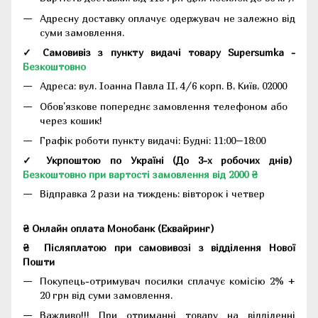
Адресну доставку оплачує одержувач не залежно від
суми замовлення.
✓ Самовивіз з пункту видачі товару Supersumka -
Безкоштовно
Адреса:
вул. Іоанна Павла II, 4/6 корп. В, Київ, 02000
Обов'язкове попереднє замовлення телефоном або
через кошик!
Графік роботи пункту видачі: Будні: 11:00–18:00
✓ Укрпоштою по Україні (До 3-х робочих днів)
Безкоштовно при вартості замовлення від 2000 ₴
Відправка 2 рази на тиждень: вівторок і четвер
₴ Онлайн оплата Монобанк (Еквайринг)
₴
Післяплатою при самовивозі з відділення Нової
Пошти
Покупець-отримувач посилки сплачує комісію 2% +
20 грн від суми замовлення.
Важливо!!!
При отриманні товару на відділенні