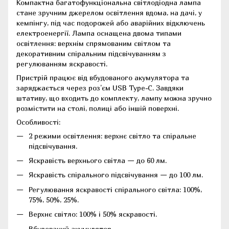
Компактна багатофункціональна світлодіодна лампа
стане зручним джерелом освітлення вдома, на дачі, у
кемпінгу, під час подорожей або аварійних відключень
електроенергії. Лампа оснащена двома типами
освітлення: верхнім спрямованим світлом та
декоративним спіральним підсвічуванням з
регулюванням яскравості.
Пристрій працює від вбудованого акумулятора та
заряджається через роз’єм USB Type-C. Завдяки
штативу, що входить до комплекту, лампу можна зручно
розмістити на столі, полиці або іншій поверхні.
Особливості:
2 режими освітлення: верхнє світло та спіральне
підсвічування.
Яскравість верхнього світла — до 60 лм.
Яскравість спірального підсвічування — до 100 лм.
Регулювання яскравості спірального світла: 100%,
75%, 50%, 25%.
Верхнє світло: 100% і 50% яскравості.
Вбудований акумулятор.