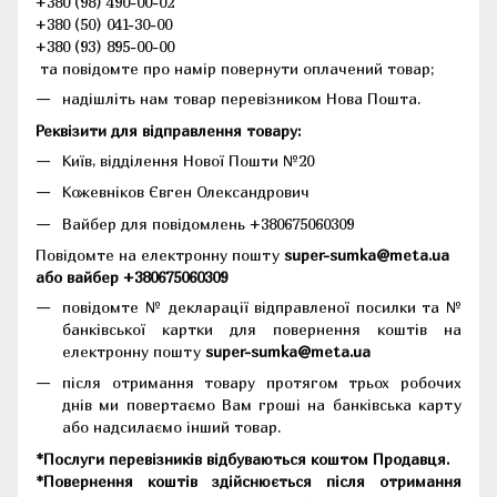
+380 (98) 490-00-02
+380 (50) 041-30-00
+380 (93) 895-00-00
та повідомте про намір повернути оплачений товар;
надішліть нам товар перевізником Нова Пошта.
Реквізити для відправлення товару:
Київ, відділення Нової Пошти №20
Кожевніков Євген Олександрович
Вайбер для повідомлень +380675060309
Повідомте на електронну пошту
super-sumka@meta.ua
або вайбер +380675060309
повідомте № декларації відправленої посилки та №
банківської картки для повернення коштів на
електронну пошту
super-sumka@meta.ua
після отримання товару протягом трьох робочих
днів ми повертаємо Вам гроші на банківська карту
або надсилаємо інший товар.
*Послуги перевізників відбуваються коштом Продавця.
*Повернення коштів здійснюється після отримання