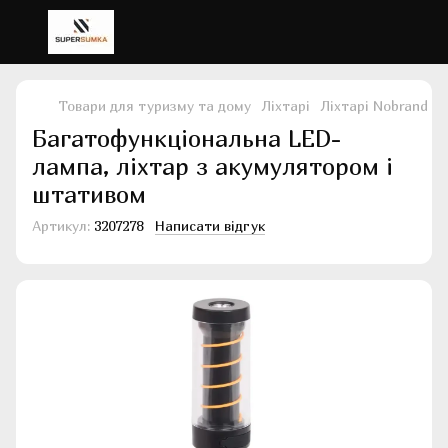
Товари для туризму та дому
Ліхтарі
Ліхтарі Nobrand
Б
Багатофункціональна LED-
лампа, ліхтар з акумулятором і
штативом
Артикул:
3207278
Написати відгук