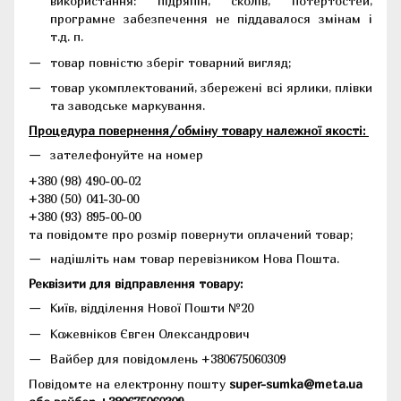
використання: підряпін, сколів, потертостей,
програмне забезпечення не піддавалося змінам і
т.д. п.
товар повністю зберіг товарний вигляд;
товар укомплектований, збережені всі ярлики, плівки
та заводське маркування.
Процедура повернення/обміну товару належної якості:
зателефонуйте на номер
+380 (98) 490-00-02
+380 (50) 041-30-00
+380 (93) 895-00-00
та повідомте про розмір повернути оплачений товар;
надішліть нам товар перевізником Нова Пошта.
Реквізити для відправлення товару:
Київ, відділення Нової Пошти №20
Кожевніков Євген Олександрович
Вайбер для повідомлень +380675060309
Повідомте на електронну пошту
super-sumka@meta.ua