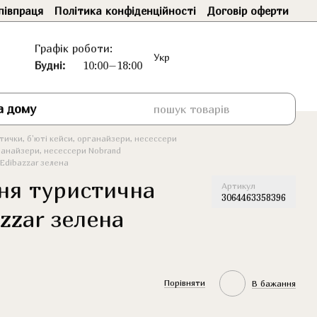
півпраця
Політика конфіденційності
Договір оферти
Графік роботи:
Укр
Будні:
10:00–18:00
а дому
ички, б'юті кейси, органайзери, несессери
ганайзери, несессери Nobrand
Edibazzar зелена
ня туристична
Артикул
3064463358396
zzar зелена
Порівняти
В бажання