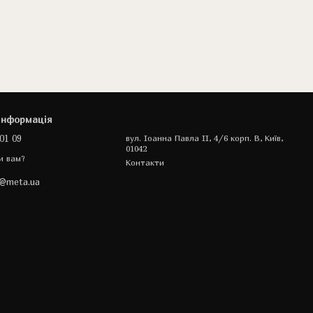
інформація
01 09
вул. Іоанна Павла II, 4/6 корп. В, Київ,
01042
и вам?
Контакти
a@meta.ua