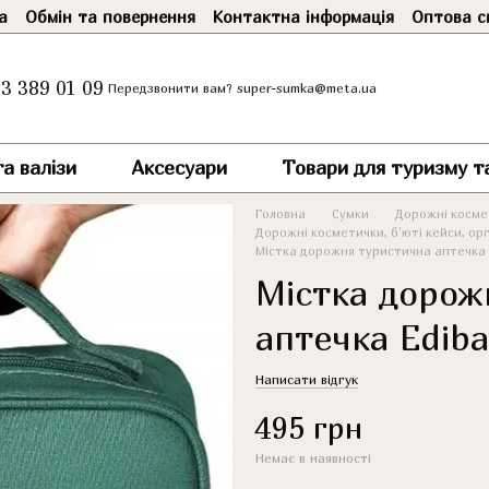
а
Обмін та повернення
Контактна інформація
Оптова с
3 389 01 09
super-sumka@meta.ua
Передзвонити вам?
а валізи
Аксесуари
Товари для туризму т
Головна
Сумки
Дорожні космет
Дорожні косметички, б'юті кейси, ор
Містка дорожня туристична аптечка 
Містка дорож
аптечка Ediba
Написати відгук
495 грн
Немає в наявності