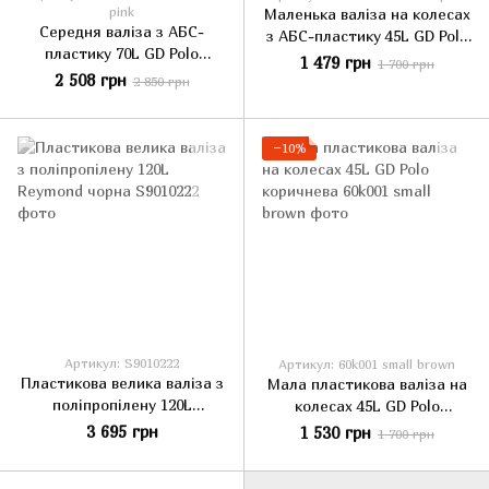
pink
Маленька валіза на колесах
Середня валіза з АБС-
з АБС-пластику 45L GD Polo
пластику 70L GD Polo
темно-рожева
1 479 грн
1 700 грн
темно-рожева
2 508 грн
2 850 грн
−10%
Артикул: S9010222
Артикул: 60k001 small brown
Пластикова велика валіза з
Мала пластикова валіза на
поліпропілену 120L
колесах 45L GD Polo
Reymond чорна
коричнева
3 695 грн
1 530 грн
1 700 грн