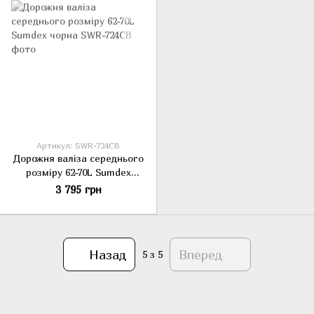
Артикул: SWR-724CB
Дорожня валіза середнього
розміру 62-70L Sumdex
чорна
3 795 грн
Назад
Вперед
5
з 5